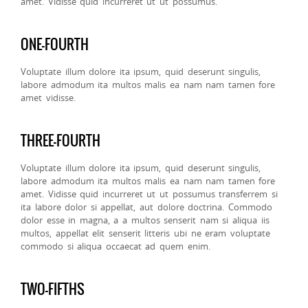
amet. Vidisse quid incurreret ut ut possumus.
ONE-FOURTH
Voluptate illum dolore ita ipsum, quid deserunt singulis,
labore admodum ita multos malis ea nam nam tamen fore
amet vidisse.
THREE-FOURTH
Voluptate illum dolore ita ipsum, quid deserunt singulis,
labore admodum ita multos malis ea nam nam tamen fore
amet. Vidisse quid incurreret ut ut possumus transferrem si
ita labore dolor si appellat, aut dolore doctrina. Commodo
dolor esse in magna, a a multos senserit nam si aliqua iis
multos, appellat elit senserit litteris ubi ne eram voluptate
commodo si aliqua occaecat ad quem enim.
TWO-FIFTHS