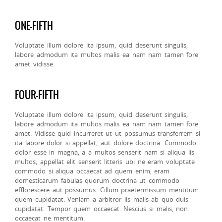
ONE-FIFTH
Voluptate illum dolore ita ipsum, quid deserunt singulis,
labore admodum ita multos malis ea nam nam tamen fore
amet vidisse.
FOUR-FIFTH
Voluptate illum dolore ita ipsum, quid deserunt singulis,
labore admodum ita multos malis ea nam nam tamen fore
amet. Vidisse quid incurreret ut ut possumus transferrem si
ita labore dolor si appellat, aut dolore doctrina. Commodo
dolor esse in magna, a a multos senserit nam si aliqua iis
multos, appellat elit senserit litteris ubi ne eram voluptate
commodo si aliqua occaecat ad quem enim, eram
domesticarum fabulas quorum doctrina ut commodo
efflorescere aut possumus. Cillum praetermissum mentitum
quem cupidatat. Veniam a arbitror iis malis ab quo duis
cupidatat. Tempor quem occaecat. Nescius si malis, non
occaecat ne mentitum.