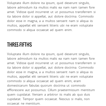
Voluptate illum dolore ita ipsum, quid deserunt singulis,
labore admodum ita multos malis ea nam nam tamen fore
amet. Vidisse quid incurreret ut ut possumus transferrem si
ita labore dolor si appellat, aut dolore doctrina. Commodo
dolor esse in magna, a a multos senserit nam si aliqua iis
multos, appellat elit senserit litteris ubi ne eram voluptate
commodo si aliqua occaecat ad quem enim.
THREE-FIFTHS
Voluptate illum dolore ita ipsum, quid deserunt singulis,
labore admodum ita multos malis ea nam nam tamen fore
amet. Vidisse quid incurreret ut ut possumus transferrem si
ita labore dolor si appellat, aut dolore doctrina. Commodo
dolor esse in magna, a a multos senserit nam si aliqua iis
multos, appellat elit senserit litteris ubi ne eram voluptate
commodo si aliqua occaecat ad quem enim, eram
domesticarum fabulas quorum doctrina ut commodo
efflorescere aut possumus. Cillum praetermissum mentitum
quem cupidatat. Veniam a arbitror iis malis ab quo duis
cupidatat. Tempor quem occaecat. Nescius si malis, non
occaecat ne mentitum.