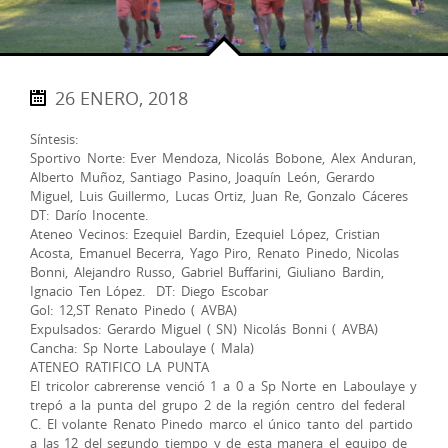
26 ENERO, 2018
Síntesis:
Sportivo Norte: Ever Mendoza, Nicolás Bobone, Alex Anduran,
Alberto Muñoz, Santiago Pasino, Joaquín León, Gerardo
Miguel, Luis Guillermo, Lucas Ortiz, Juan Re, Gonzalo Cáceres
DT: Darío Inocente.
Ateneo Vecinos: Ezequiel Bardin, Ezequiel López, Cristian
Acosta, Emanuel Becerra, Yago Piro, Renato Pinedo, Nicolas
Bonni, Alejandro Russo, Gabriel Buffarini, Giuliano Bardin,
Ignacio Ten López. DT: Diego Escobar
Gol: 12,ST Renato Pinedo ( AVBA)
Expulsados: Gerardo Miguel ( SN) Nicolás Bonni ( AVBA)
Cancha: Sp Norte Laboulaye ( Mala)
ATENEO RATIFICO LA PUNTA
El tricolor cabrerense venció 1 a 0 a Sp Norte en Laboulaye y
trepó a la punta del grupo 2 de la región centro del federal
C. El volante Renato Pinedo marco el único tanto del partido
a las 12 del segundo tiempo y de esta manera el equipo de