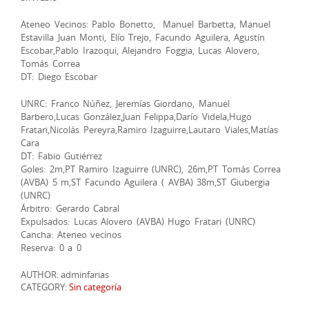
Ateneo Vecinos: Pablo Bonetto, Manuel Barbetta, Manuel
Estavilla Juan Monti, Elío Trejo, Facundo Aguilera, Agustín
Escobar,Pablo Irazoqui, Alejandro Foggia, Lucas Alovero,
Tomás Correa
DT: Diego Escobar
UNRC: Franco Núñez, Jeremías Giordano, Manuel
Barbero,Lucas González,Juan Felippa,Darío Videla,Hugo
Fratari,Nicolás Pereyra,Ramiro Izaguirre,Lautaro Viales,Matías
Cara
DT: Fabio Gutiérrez
Goles: 2m,PT Ramiro Izaguirre (UNRC), 26m,PT Tomás Correa
(AVBA) 5 m,ST Facundo Aguilera ( AVBA) 38m,ST Giubergia
(UNRC)
Árbitro: Gerardo Cabral
Expulsados: Lucas Alovero (AVBA) Hugo Fratari (UNRC)
Cancha: Ateneo vecinos
Reserva: 0 a 0
AUTHOR: adminfarias
CATEGORY:
Sin categoría