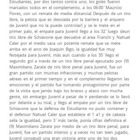
Estudiantes, por dos tantos contra uno; los goles fueron
marcados todos en el complemento, a los 06:00´Mauricio
Flores, con un remate de media distancia( Después de un tiro
libre, la pelota que es desviada por la barrera y el arquero
de Juvenil que no la puede controlar) y se le mete en el
primer palo, el empate para Juvenil llego a los 32´luego deun
tiro libre de Schiavone que devuelve al area Franchi y Nahuel
Caler por el medio saca un potente remate que se mete
arriba en el arco de Joaquin Bigo, la igualdad fue muy
festejada para Juvenil, más aun cuando a los 35´llego el
segundo gol a través de un tiro libre penal ejecutado por (9)
Maximiliano Zarate de tiro libre penal para Juvenil, fue un
gran partido con muchas infracciones y muchas pelotas
aéreas en el primer tiempo y en el complemento llegaron las
emociones y el partido fue tomando protagonismo por parte
de la visita que jamás bajo los brazos y ataco con mucha
gente, sin embargo Juvenil a pesar de ir perdiendo se lo llevó
por delante a su rival, y llego al empate por un tiro libre de
Schiavone que la defensa de Estudiante no pudo contener y
el defensor Nahuel Caler que establece el 1 a1 y de cabeza
sella la igualdad, pero 3´más tarde, ponía cifras definitiva el
(9) Maximiliano Zarate por medio de un tiro libre penal, para
Juvenil, fue un partido intenso y a veces no tan bien jugado,
Juvenil consiguió una gran victoria ante uno de los dos