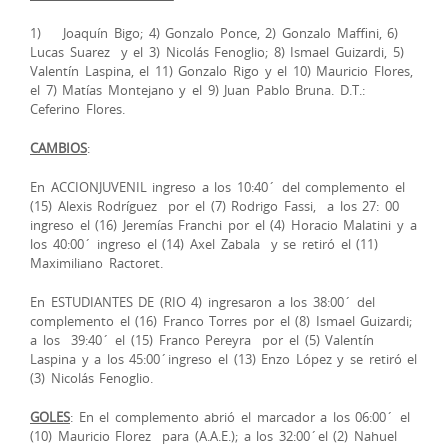
1) Joaquín Bigo; 4) Gonzalo Ponce, 2) Gonzalo Maffini, 6)
Lucas Suarez y el 3) Nicolás Fenoglio; 8) Ismael Guizardi, 5)
Valentín Laspina, el 11) Gonzalo Rigo y el 10) Mauricio Flores,
el 7) Matías Montejano y el 9) Juan Pablo Bruna. D.T.:
Ceferino Flores.
CAMBIOS
:
En ACCIONJUVENIL ingreso a los 10:40´ del complemento el
(15) Alexis Rodríguez por el (7) Rodrigo Fassi, a los 27: 00
ingreso el (16) Jeremías Franchi por el (4) Horacio Malatini y a
los 40:00´ ingreso el (14) Axel Zabala y se retiró el (11)
Maximiliano Ractoret.
En ESTUDIANTES DE (RIO 4) ingresaron a los 38:00´ del
complemento el (16) Franco Torres por el (8) Ismael Guizardi;
a los 39:40´ el (15) Franco Pereyra por el (5) Valentín
Laspina y a los 45:00´ingreso el (13) Enzo López y se retiró el
(3) Nicolás Fenoglio.
GOLES
: En el complemento abrió el marcador a los 06:00´ el
(10) Mauricio Florez para (A.A.E.); a los 32:00´el (2) Nahuel