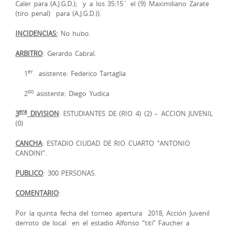
Caler para (A.J.G.D.); y a los 35:15´ el (9) Maximiliano Zarate
(tiro penal) para (A.J.G.D.)).
INCIDENCIAS:
No hubo.
ARBITRO
: Gerardo Cabral.
er
1
asistente: Federico Tartaglia
do
2
asistente: Diego Yudica
era
3
DIVISION
: ESTUDIANTES DE (RIO 4) (2) – ACCION JUVENIL
(0)
CANCHA
: ESTADIO CIUDAD DE RIO CUARTO “ANTONIO
CANDINI”.
PUBLICO
: 300 PERSONAS.
COMENTARIO
:
Por la quinta fecha del torneo apertura 2018, Acción Juvenil
derroto de local en el estadio Alfonso “titi” Faucher a