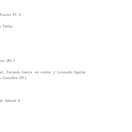
 Fusión FC 0
 Farías.
nzo (B) 3
al-, Facundo García -en contra- y Leonardo Aguilar
s González (SL).
de Alberdi 0