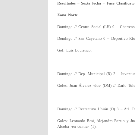
Resultados – Sexta fecha – Fase Clasificato
Zona Norte
Domingo // Centro Social (LH) 0 – Charren
Domingo // San Cayetano 0 – Deportivo Río
Gol: Luis Lourenco.
Domingo // Dep. Municipal (R) 2 – Juventu
Goles: Juan Álvarez -dos- (DM) // Darío Tole
Domingo // Recreativo Unión (O) 3 – Atl. Ta
Goles: Leonardo Besi, Alejandro Porzio y Ju
Alcoba -en contra- (T).