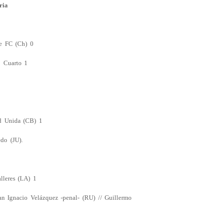
ria
se FC (Ch) 0
 Cuarto 1
d Unida (CB) 1
do (JU).
lleres (LA) 1
an Ignacio Velázquez -penal- (RU) // Guillermo