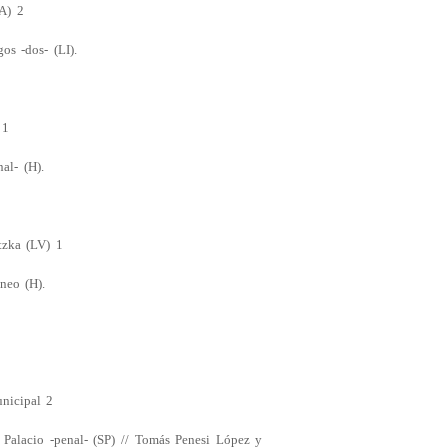
A) 2
os -dos- (LI).
 1
al- (H).
tzka (LV) 1
neo (H).
nicipal 2
 Palacio -penal- (SP) // Tomás Penesi López y