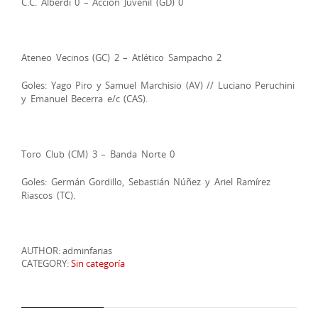
C.C. Alberdi 0 – Acción Juvenil (GD) 0
Ateneo Vecinos (GC) 2 – Atlético Sampacho 2
Goles: Yago Piro y Samuel Marchisio (AV) // Luciano Peruchini
y Emanuel Becerra e/c (CAS).
Toro Club (CM) 3 – Banda Norte 0
Goles: Germán Gordillo, Sebastián Núñez y Ariel Ramírez
Riascos (TC).
AUTHOR: adminfarias
CATEGORY:
Sin categoría