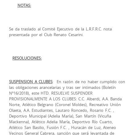
NOTAS:
Se da traslado al Comité Ejecutivo de la L.R.F.R.C. nota
presentada por el Club Renato Cesarini.
RESOLUCIONES:
SUSPENSION A CLUBES
: En razón de no haber cumplido con
las obligaciones arancelarias y tras ser intimados (Boletín
Nº16/2018), este HTD. RESUELVE SUSPENDER
PROVISIONALMENTE A LOS CLUBES: C.C. Alberdi, A.A. Banda
Norte, Atlético Belgrano (Coronel Moldes), Recreativo Unión
Olaeta, A.A. Estudiantes, Lautaro Roncedo, Rosario F.C. ,
Deportivo Municipal (Adelia María), San Martín (Vicuña
Mackenna), Atlético Adelia María, Deportivo Río Cuarto,
Atlético San Basilio, Fusión F.C. , Huracán de Luz, Ateneo
Vecinos General Cabrera, sanción que será levantada de