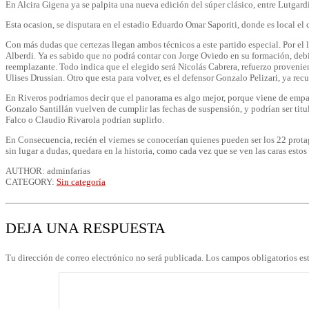
En Alcira Gigena ya se palpita una nueva edición del súper clásico, entre Lutgar
Esta ocasion, se disputara en el estadio Eduardo Omar Saporiti, donde es local el 
Con más dudas que certezas llegan ambos técnicos a este partido especial. Por e
Alberdi. Ya es sabido que no podrá contar con Jorge Oviedo en su formación, debi
reemplazante. Todo indica que el elegido será Nicolás Cabrera, refuerzo provenien
Ulises Drussian. Otro que esta para volver, es el defensor Gonzalo Pelizari, ya rec
En Riveros podríamos decir que el panorama es algo mejor, porque viene de empat
Gonzalo Santillán vuelven de cumplir las fechas de suspensión, y podrían ser titu
Falco o Claudio Rivarola podrían suplirlo.
En Consecuencia, recién el viernes se conocerían quienes pueden ser los 22 protag
sin lugar a dudas, quedara en la historia, como cada vez que se ven las caras est
AUTHOR: adminfarias
CATEGORY:
Sin categoría
DEJA UNA RESPUESTA
Tu dirección de correo electrónico no será publicada.
Los campos obligatorios e