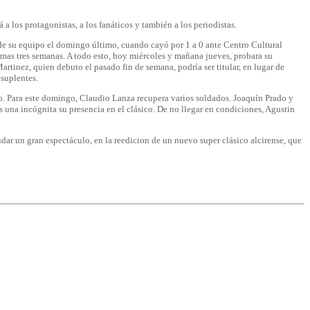
a los protagonistas, a los fanáticos y también a los periodistas.
de su equipo el domingo último, cuando cayó por 1 a 0 ante Centro Cultural
imas tres semanas. A todo esto, hoy miércoles y mañana jueves, probara su
tinez, quien debuto el pasado fin de semana, podría ser titular, en lugar de
 suplentes.
o. Para este domingo, Claudio Lanza recupera varios soldados. Joaquín Prado y
 una incógnita su presencia en el clásico. De no llegar en condiciones, Agustin
dar un gran espectáculo, en la reedicion de un nuevo super clásico alcirense, que