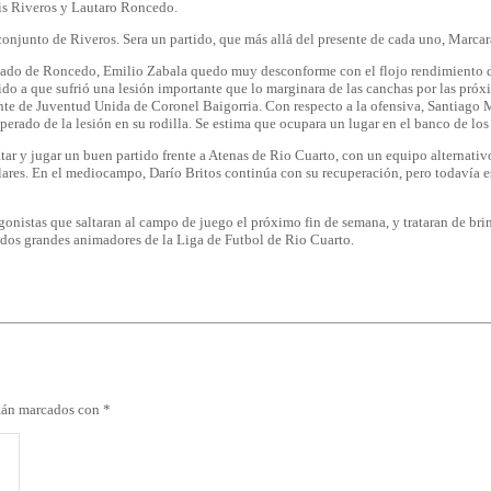
dis Riveros y Lautaro Roncedo.
conjunto de Riveros. Sera un partido, que más allá del presente de cada uno, Marcará 
l lado de Roncedo, Emilio Zabala quedo muy desconforme con el flojo rendimiento 
do a que sufrió una lesión importante que lo marginara de las canchas por las próx
te de Juventud Unida de Coronel Baigorria. Con respecto a la ofensiva, Santiago Mar
uperado de la lesión en su rodilla. Se estima que ocupara un lugar en el banco de los
ar y jugar un buen partido frente a Atenas de Rio Cuarto, con un equipo alternativ
lares. En el mediocampo, Darío Britos continúa con su recuperación, pero todavía es
onistas que saltaran al campo de juego el próximo fin de semana, y trataran de brin
os dos grandes animadores de la Liga de Futbol de Rio Cuarto.
stán marcados con
*