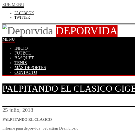
SUB MENU
FACEBOOK
TWITTER
DEPORVIDA
MENU
INICIO
FÚTBOL
BASQUET
TENIS
MÁS DEPORTES
CONTACTO
PALPITANDO EL CLASICO GIG
25 julio, 2018
PALPITANDO EL CLASICO
Informe para deporvida: Sebastián Deambrosio