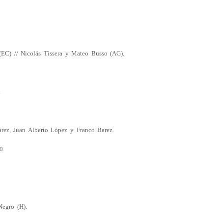
(EC) // Nicolás Tissera y Mateo Busso (AG).
.
árez, Juan Alberto López y Franco Barez.
0
Negro (H).