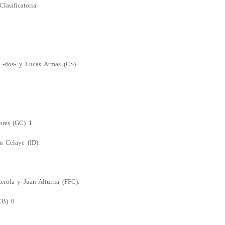
lasificatoria
 -dos- y Lucas Armas (CS).
ores (GC) 1
n Celaye (ID).
rola y Juan Alturria (FFC).
CB) 0