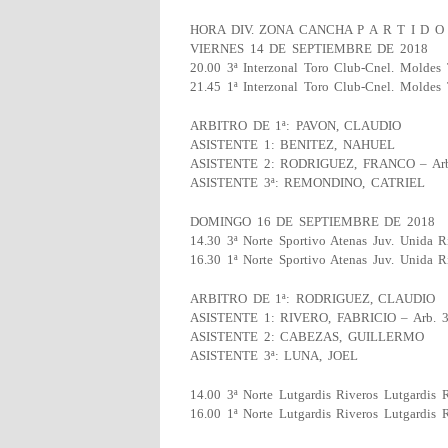
HORA DIV. ZONA CANCHA P A R T I D O
VIERNES 14 DE SEPTIEMBRE DE 2018
20.00 3ª Interzonal Toro Club-Cnel. Moldes 
21.45 1ª Interzonal Toro Club-Cnel. Moldes
ARBITRO DE 1ª: PAVON, CLAUDIO
ASISTENTE 1: BENITEZ, NAHUEL
ASISTENTE 2: RODRIGUEZ, FRANCO – Arb
ASISTENTE 3ª: REMONDINO, CATRIEL
DOMINGO 16 DE SEPTIEMBRE DE 2018
14.30 3ª Norte Sportivo Atenas Juv. Unida 
16.30 1ª Norte Sportivo Atenas Juv. Unida 
ARBITRO DE 1ª: RODRIGUEZ, CLAUDIO
ASISTENTE 1: RIVERO, FABRICIO – Arb. 3
ASISTENTE 2: CABEZAS, GUILLERMO
ASISTENTE 3ª: LUNA, JOEL
14.00 3ª Norte Lutgardis Riveros Lutgardis 
16.00 1ª Norte Lutgardis Riveros Lutgardis 