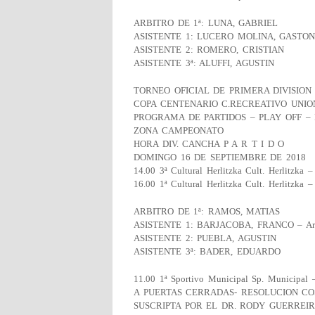
ARBITRO DE 1ª: LUNA, GABRIEL
ASISTENTE 1: LUCERO MOLINA, GASTON –
ASISTENTE 2: ROMERO, CRISTIAN
ASISTENTE 3ª: ALUFFI, AGUSTIN
TORNEO OFICIAL DE PRIMERA DIVISION 
COPA CENTENARIO C.RECREATIVO UNIO
PROGRAMA DE PARTIDOS – PLAY OFF – 
ZONA CAMPEONATO
HORA DIV. CANCHA P A R T I D O
DOMINGO 16 DE SEPTIEMBRE DE 2018
14.00 3ª Cultural Herlitzka Cult. Herlitzka –
16.00 1ª Cultural Herlitzka Cult. Herlitzka –
ARBITRO DE 1ª: RAMOS, MATIAS
ASISTENTE 1: BARJACOBA, FRANCO – Arb
ASISTENTE 2: PUEBLA, AGUSTIN
ASISTENTE 3ª: BADER, EDUARDO
11.00 1ª Sportivo Municipal Sp. Municipal 
A PUERTAS CERRADAS- RESOLUCION C
SUSCRIPTA POR EL DR. RODY GUERREIRO 