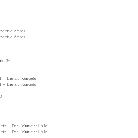
ª
Sportivo Atenas
Sportivo Atenas
b. 3ª
il – Lautaro Roncedo
il – Lautaro Roncedo
O
3ª
rtín – Dep. Municipal A.M.
rtín – Dep. Municipal A.M.