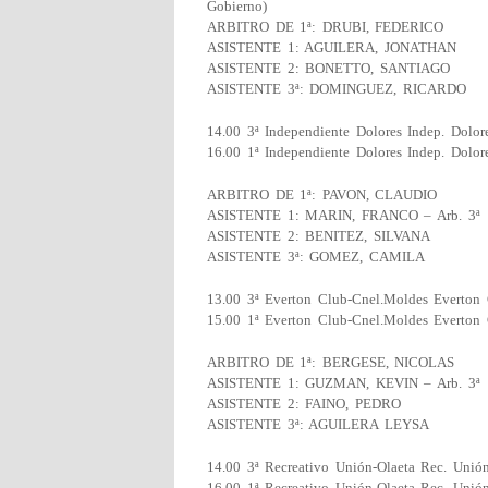
Gobierno)
ARBITRO DE 1ª: DRUBI, FEDERICO
ASISTENTE 1: AGUILERA, JONATHAN
ASISTENTE 2: BONETTO, SANTIAGO
ASISTENTE 3ª: DOMINGUEZ, RICARDO
14.00 3ª Independiente Dolores Indep. Dolor
16.00 1ª Independiente Dolores Indep. Dolor
ARBITRO DE 1ª: PAVON, CLAUDIO
ASISTENTE 1: MARIN, FRANCO – Arb. 3ª
ASISTENTE 2: BENITEZ, SILVANA
ASISTENTE 3ª: GOMEZ, CAMILA
13.00 3ª Everton Club-Cnel.Moldes Everton 
15.00 1ª Everton Club-Cnel.Moldes Everton 
ARBITRO DE 1ª: BERGESE, NICOLAS
ASISTENTE 1: GUZMAN, KEVIN – Arb. 3ª
ASISTENTE 2: FAINO, PEDRO
ASISTENTE 3ª: AGUILERA LEYSA
14.00 3ª Recreativo Unión-Olaeta Rec. Unió
16.00 1ª Recreativo Unión-Olaeta Rec. Unió