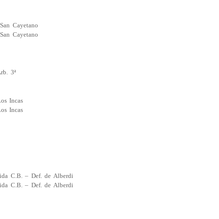
– San Cayetano
– San Cayetano
b. 3ª
os Incas
os Incas
ida C.B. – Def. de Alberdi
ida C.B. – Def. de Alberdi