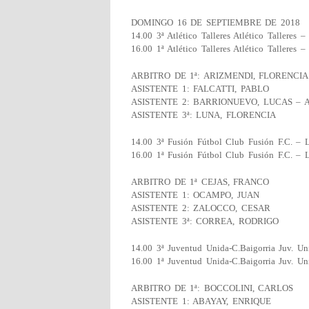
DOMINGO 16 DE SEPTIEMBRE DE 2018
14.00 3ª Atlético Talleres Atlético Talleres 
16.00 1ª Atlético Talleres Atlético Talleres 
ARBITRO DE 1ª: ARIZMENDI, FLORENCIA
ASISTENTE 1: FALCATTI, PABLO
ASISTENTE 2: BARRIONUEVO, LUCAS – Ar
ASISTENTE 3ª: LUNA, FLORENCIA
14.00 3ª Fusión Fútbol Club Fusión F.C. – L
16.00 1ª Fusión Fútbol Club Fusión F.C. – L
ARBITRO DE 1ª CEJAS, FRANCO
ASISTENTE 1: OCAMPO, JUAN
ASISTENTE 2: ZALOCCO, CESAR
ASISTENTE 3ª: CORREA, RODRIGO
14.00 3ª Juventud Unida-C.Baigorria Juv. Un
16.00 1ª Juventud Unida-C.Baigorria Juv. Un
ARBITRO DE 1ª: BOCCOLINI, CARLOS
ASISTENTE 1: ABAYAY, ENRIQUE