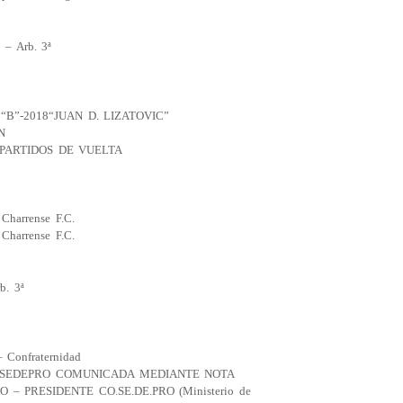
 Arb. 3ª
“B”-2018“JUAN D. LIZATOVIC”
N
PARTIDOS DE VUELTA
 Charrense F.C.
 Charrense F.C.
. 3ª
– Confraternidad
OSEDEPRO COMUNICADA MEDIANTE NOTA
– PRESIDENTE CO.SE.DE.PRO (Ministerio de