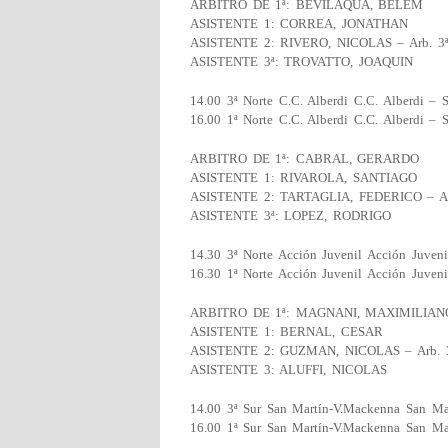
ARBITRO DE 1ª: BEVILAQUA, BELEM
ASISTENTE 1: CORREA, JONATHAN
ASISTENTE 2: RIVERO, NICOLAS – Arb. 3
ASISTENTE 3ª: TROVATTO, JOAQUIN
14.00 3ª Norte C.C. Alberdi C.C. Alberdi – 
16.00 1ª Norte C.C. Alberdi C.C. Alberdi – 
ARBITRO DE 1ª: CABRAL, GERARDO
ASISTENTE 1: RIVAROLA, SANTIAGO
ASISTENTE 2: TARTAGLIA, FEDERICO – Ar
ASISTENTE 3ª: LOPEZ, RODRIGO
14.30 3ª Norte Acción Juvenil Acción Juven
16.30 1ª Norte Acción Juvenil Acción Juven
ARBITRO DE 1ª: MAGNANI, MAXIMILIAN
ASISTENTE 1: BERNAL, CESAR
ASISTENTE 2: GUZMAN, NICOLAS – Arb. 
ASISTENTE 3: ALUFFI, NICOLAS
14.00 3ª Sur San Martín-V.Mackenna San Ma
16.00 1ª Sur San Martín-V.Mackenna San Ma