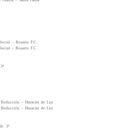
Social – Rosario F.C.
Social – Rosario F.C.
3ª
l Reducción – Huracán de Luz
l Reducción – Huracán de Luz
b. 3ª