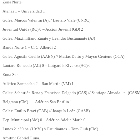
Zona Norte
Atenas 1 – Universidad 1
Goles: Marcos Valentín (A) // Lautaro Viale (UNRC)
Juventud Unida (RC) 0 – Acción Juvenil (GD) 2
Goles: Maximiliano Zárate y Leandro Bustamante (AJ)
Banda Norte 1 – C. C. Alberdi 2
Goles: Agustín Cuello (AABN) // Matías Dutto y Mayco Centeno (CCA)
Lautaro Roncedo (AG) 0 – Lutgardis Riveros (AG) 0
Zona Sur
Atlético Sampacho 2 – San Martín (VM) 1
Goles: Sebastián Rena y Francisco Delgado (CAS) // Santiago Almada –p- (CASM
Belgrano (CM) 1 – Atlético San Basilio 1
Goles: Emilio Bravi (CAB) // Joaquín León (CASB).
Dep. Municipal (AM) 0 – Atlético Adelia María 0
Lunes 21:30 hs. (19:30) // Estudiantes – Toro Club (CM)
Árbitro: Gabriel Luna.