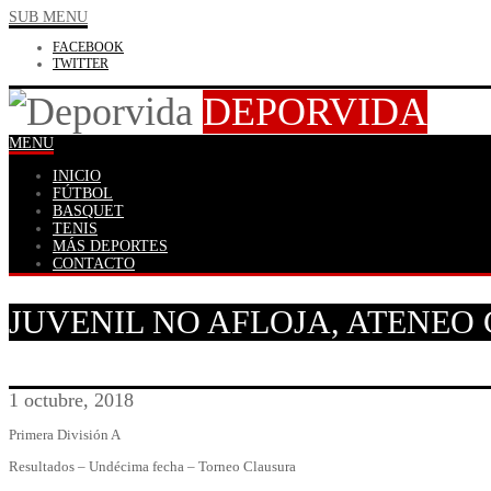
SUB MENU
FACEBOOK
TWITTER
DEPORVIDA
MENU
INICIO
FÚTBOL
BASQUET
TENIS
MÁS DEPORTES
CONTACTO
JUVENIL NO AFLOJA, ATENEO
1 octubre, 2018
Primera División A
Resultados – Undécima fecha – Torneo Clausura