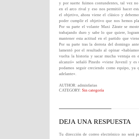
y por suerte fuimos contundentes, tal vez no
en el arco rival y eso nos permitió hacer est
el objetivo, ahora viene el clásico y debemo
poder cumplir el objetivo que nos hemos pl
Por su parte el volante Maxi Zárate se mostr
trabajando duro y sabe lo que quiere, logr
mantener esta actitud en el partido que vien
Por su parte tras la derrota del domingo an
lamentó por el resultado al opinar «habíamo
vuelta la historia y sacar mucha ventaja en
alcanzó» señaló Pinedo «viene Juvenil y es u
podamos seguir creciendo como equipo, ya q
adelante».
AUTHOR: adminfarias
CATEGORY:
Sin categoría
DEJA UNA RESPUESTA
Tu dirección de correo electrónico no será p