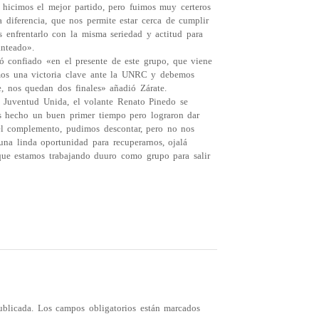
 hicimos el mejor partido, pero fuimos muy certeros
a diferencia, que nos permite estar cerca de cumplir
s enfrentarlo con la misma seriedad y actitud para
anteado».
ó confiado «en el presente de este grupo, que viene
amos una victoria clave ante la UNRC y debemos
e, nos quedan dos finales» añadió Zárate.
te Juventud Unida, el volante Renato Pinedo se
s hecho un buen primer tiempo pero lograron dar
 el complemento, pudimos descontar, pero no nos
na linda oportunidad para recuperarnos, ojalá
ue estamos trabajando duuro como grupo para salir
ublicada.
Los campos obligatorios están marcados