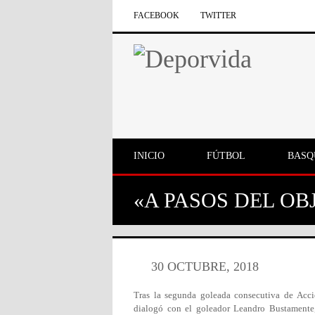
FACEBOOK
TWITTER
INICIO
FÚTBOL
BASQ
«A PASOS DEL O
30 OCTUBRE, 2018
Tras la segunda goleada consecutiva de Acci
dialogó con el goleador Leandro Bustamente,