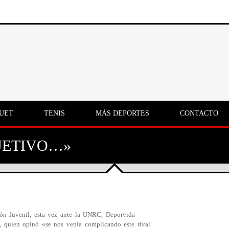
UET
TENIS
MÁS DEPORTES
CONTACTO
BJETIVO…»
ón Juvenil, esta vez ante la UNRC, Deporvida
 quien opinó «se nos venía complicando este rival