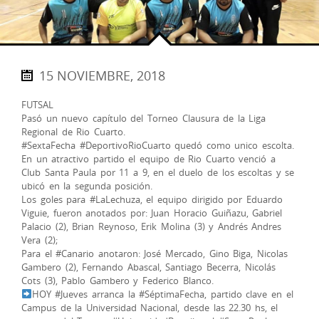
15 NOVIEMBRE, 2018
FUTSAL
Pasó un nuevo capítulo del Torneo Clausura de la Liga
Regional de Rio Cuarto.
#SextaFecha #DeportivoRioCuarto quedó como unico escolta.
En un atractivo partido el equipo de Rio Cuarto venció a
Club Santa Paula por 11 a 9, en el duelo de los escoltas y se
ubicó en la segunda posición.
Los goles para #LaLechuza, el equipo dirigido por Eduardo
Viguie, fueron anotados por: Juan Horacio Guiñazu, Gabriel
Palacio (2), Brian Reynoso, Erik Molina (3) y Andrés Andres
Vera (2);
Para el #Canario anotaron: José Mercado, Gino Biga, Nicolas
Gambero (2), Fernando Abascal, Santiago Becerra, Nicolás
Cots (3), Pablo Gambero y Federico Blanco.
HOY #Jueves arranca la #SéptimaFecha, partido clave en el
Campus de la Universidad Nacional, desde las 22.30 hs, el