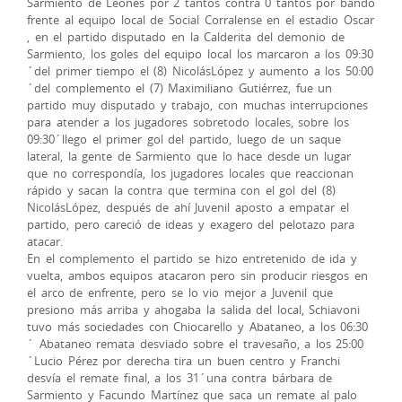
Sarmiento de Leones por 2 tantos contra 0 tantos por bando
frente al equipo local de Social Corralense en el estadio Oscar
, en el partido disputado en la Calderita del demonio de
Sarmiento, los goles del equipo local los marcaron a los 09:30
´del primer tiempo el (8) NicolásLópez y aumento a los 50:00
´del complemento el (7) Maximiliano Gutiérrez, fue un
partido muy disputado y trabajo, con muchas interrupciones
para atender a los jugadores sobretodo locales, sobre los
09:30´llego el primer gol del partido, luego de un saque
lateral, la gente de Sarmiento que lo hace desde un lugar
que no correspondía, los jugadores locales que reaccionan
rápido y sacan la contra que termina con el gol del (8)
NicolásLópez, después de ahí Juvenil aposto a empatar el
partido, pero careció de ideas y exagero del pelotazo para
atacar.
En el complemento el partido se hizo entretenido de ida y
vuelta, ambos equipos atacaron pero sin producir riesgos en
el arco de enfrente, pero se lo vio mejor a Juvenil que
presiono más arriba y ahogaba la salida del local, Schiavoni
tuvo más sociedades con Chiocarello y Abataneo, a los 06:30
´ Abataneo remata desviado sobre el travesaño, a los 25:00
´Lucio Pérez por derecha tira un buen centro y Franchi
desvía el remate final, a los 31´una contra bárbara de
Sarmiento y Facundo Martínez que saca un remate al palo