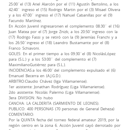
25:00´el (13) Ariel Alarcón por el (11) Agustín Bertolino, a los
42:40´ ingreso el (15) Rodrigo Martin por el (3) Misael Olivera
y a los 47:00´ ingreso el (17) Nahuel Cabanillas por el (9)
Facundo Martínez.
En Acción Juvenil ingresaronen el complemento 08:30´ el (16)
Juan Matea por el (7) Jorge Znizk; a los 20:50´ingreso con la
(17) Rodrigo Fassi y se retiró con la (9) Jeremías Franchi y a
los 26:50´ingreso el (18) Leandro Bustamante por el (8)
Franco Schiavoni.
GOLES: En el primer tiempo a los 09:30´el (8) NicolásLópez
para (S.L.) y a los 53:00´ del complemento el (7)
MaximilianoGutiérrez para (S.L.).
INCIDENCIAS:a los 46:00´del complemento expulsado el (6)
Emanuel Becerra en (A.J.G.D.).
ARBITRO:Claudio Chávez (liga Villamariense).
1er asistente: Jonathan Rodríguez (Liga Villamariense).
2do asistente: Nicolás Palermo (Liga Villamariense).
3era DIVISION: No hubo
CANCHA: LA CALDERITA (SARMIENTO DE LEONES).
PUBLICO: 400 PERSONAS (70 personas de General Deheza)
COMENTARIO:
Por la QUINTA fecha del torneo federal amateur 2019, por la
región centro en la zona 6. Acción Juvenil cayó derrotado por