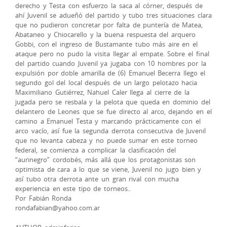
derecho y Testa con esfuerzo la saca al córner, después de
ahí Juvenil se adueñó del partido y tubo tres situaciones clara
que no pudieron concretar por falta de puntería de Matea,
Abataneo y Chiocarello y la buena respuesta del arquero
Gobbi, con el ingreso de Bustamante tubo más aire en el
ataque pero no pudo la visita llegar al empate. Sobre el final
del partido cuando Juvenil ya jugaba con 10 hombres por la
expulsión por doble amarilla de (6) Emanuel Becerra llego el
segundo gol del local después de un largo pelotazo hacia
Maximiliano Gutiérrez, Nahuel Caler llega al cierre de la
jugada pero se resbala y la pelota que queda en dominio del
delantero de Leones que se fue directo al arco, dejando en el
camino a Emanuel Testa y marcando prácticamente con el
arco vacío, así fue la segunda derrota consecutiva de Juvenil
que no levanta cabeza y no puede sumar en este torneo
federal, se comienza a complicar la clasificación del
“aurinegro” cordobés, más allá que los protagonistas son
optimista de cara a lo que se viene, Juvenil no jugo bien y
así tubo otra derrota ante un gran rival con mucha
experiencia en este tipo de torneos..
Por Fabián Ronda
rondafabian@yahoo.com.ar