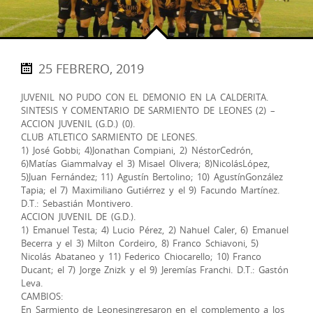
25 FEBRERO, 2019
JUVENIL NO PUDO CON EL DEMONIO EN LA CALDERITA.
SINTESIS Y COMENTARIO DE SARMIENTO DE LEONES (2) –
ACCION JUVENIL (G.D.) (0).
CLUB ATLETICO SARMIENTO DE LEONES.
1) José Gobbi; 4)Jonathan Compiani, 2) NéstorCedrón,
6)Matías Giammalvay el 3) Misael Olivera; 8)NicolásLópez,
5)Juan Fernández; 11) Agustín Bertolino; 10) AgustínGonzález
Tapia; el 7) Maximiliano Gutiérrez y el 9) Facundo Martínez.
D.T.: Sebastián Montivero.
ACCION JUVENIL DE (G.D.).
1) Emanuel Testa; 4) Lucio Pérez, 2) Nahuel Caler, 6) Emanuel
Becerra y el 3) Milton Cordeiro, 8) Franco Schiavoni, 5)
Nicolás Abataneo y 11) Federico Chiocarello; 10) Franco
Ducant; el 7) Jorge Znizk y el 9) Jeremías Franchi. D.T.: Gastón
Leva.
CAMBIOS:
En Sarmiento de Leonesingresaron en el complemento a los