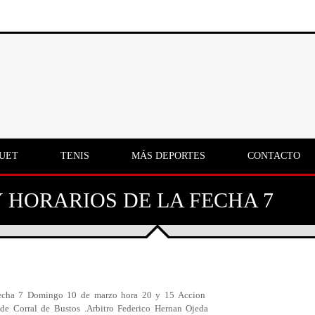
UET
TENIS
MÁS DEPORTES
CONTACTO
Y HORARIOS DE LA FECHA 7
Fecha 7 Domingo 10 de marzo hora 20 y 15 Accion
 de Corral de Bustos .Arbitro Federico Hernan Ojeda