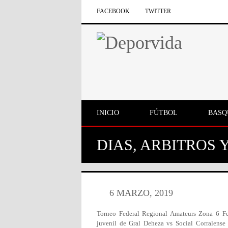
FACEBOOK
TWITTER
INICIO
FÚTBOL
BASQ
DIAS, ARBITROS 
6 MARZO, 2019
Torneo Federal Regional Amateurs Zona 6 
juvenil de Gral Deheza vs Social Corralense