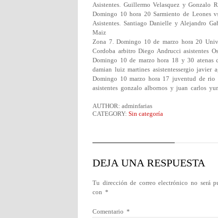
Asistentes. Guillermo Velasquez y Gonzalo R
Domingo 10 hora 20 Sarmiento de Leones vs
Asistentes. Santiago Danielle y Alejandro Ga
Maiz
Zona 7. Domingo 10 de marzo hora 20 Univer
Cordoba arbitro Diego Andrucci asistentes Os
Domingo 10 de marzo hora 18 y 30 atenas de
damian luiz martines asistentessergio javier 
Domingo 10 marzo hora 17 juventud de rio cu
asistentes gonzalo albornos y juan carlos yu
AUTHOR: adminfarias
CATEGORY:
Sin categoría
DEJA UNA RESPUESTA
Tu dirección de correo electrónico no será p
con
*
Comentario
*