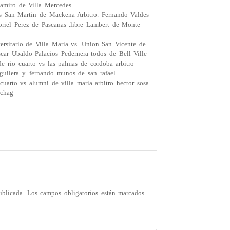
amiro de Villa Mercedes.
 San Martin de Mackena Arbitro. Fernando Valdes
briel Perez de Pascanas .libre Lambert de Monte
sitario de Villa Maria vs. Union San Vicente de
car Ubaldo Palacios Pedernera todos de Bell Ville
 rio cuarto vs las palmas de cordoba arbitro
aguilera y. fernando munos de san rafael
arto vs alumni de villa maria arbitro hector sosa
rchag
ublicada.
Los campos obligatorios están marcados