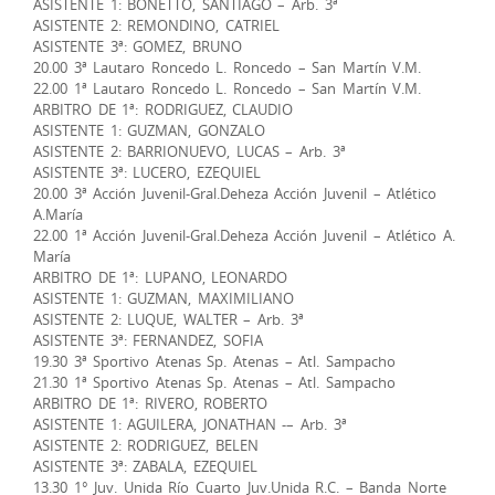
ASISTENTE 1: BONETTO, SANTIAGO – Arb. 3ª
ASISTENTE 2: REMONDINO, CATRIEL
ASISTENTE 3ª: GOMEZ, BRUNO
20.00 3ª Lautaro Roncedo L. Roncedo – San Martín V.M.
22.00 1ª Lautaro Roncedo L. Roncedo – San Martín V.M.
ARBITRO DE 1ª: RODRIGUEZ, CLAUDIO
ASISTENTE 1: GUZMAN, GONZALO
ASISTENTE 2: BARRIONUEVO, LUCAS – Arb. 3ª
ASISTENTE 3ª: LUCERO, EZEQUIEL
20.00 3ª Acción Juvenil-Gral.Deheza Acción Juvenil – Atlético
A.María
22.00 1ª Acción Juvenil-Gral.Deheza Acción Juvenil – Atlético A.
María
ARBITRO DE 1ª: LUPANO, LEONARDO
ASISTENTE 1: GUZMAN, MAXIMILIANO
ASISTENTE 2: LUQUE, WALTER – Arb. 3ª
ASISTENTE 3ª: FERNANDEZ, SOFIA
19.30 3ª Sportivo Atenas Sp. Atenas – Atl. Sampacho
21.30 1ª Sportivo Atenas Sp. Atenas – Atl. Sampacho
ARBITRO DE 1ª: RIVERO, ROBERTO
ASISTENTE 1: AGUILERA, JONATHAN -– Arb. 3ª
ASISTENTE 2: RODRIGUEZ, BELEN
ASISTENTE 3ª: ZABALA, EZEQUIEL
13.30 1° Juv. Unida Río Cuarto Juv.Unida R.C. – Banda Norte