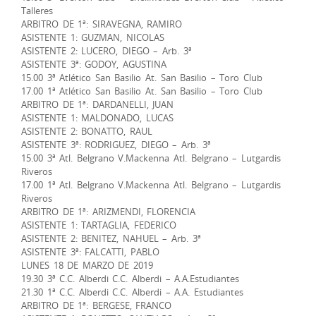
Talleres
ARBITRO DE 1ª: SIRAVEGNA, RAMIRO
ASISTENTE 1: GUZMAN, NICOLAS
ASISTENTE 2: LUCERO, DIEGO – Arb. 3ª
ASISTENTE 3ª: GODOY, AGUSTINA
15.00 3ª Atlético San Basilio At. San Basilio – Toro Club
17.00 1ª Atlético San Basilio At. San Basilio – Toro Club
ARBITRO DE 1ª: DARDANELLI, JUAN
ASISTENTE 1: MALDONADO, LUCAS
ASISTENTE 2: BONATTO, RAUL
ASISTENTE 3ª: RODRIGUEZ, DIEGO – Arb. 3ª
15.00 3ª Atl. Belgrano V.Mackenna Atl. Belgrano – Lutgardis
Riveros
17.00 1ª Atl. Belgrano V.Mackenna Atl. Belgrano – Lutgardis
Riveros
ARBITRO DE 1ª: ARIZMENDI, FLORENCIA
ASISTENTE 1: TARTAGLIA, FEDERICO
ASISTENTE 2: BENITEZ, NAHUEL – Arb. 3ª
ASISTENTE 3ª: FALCATTI, PABLO
LUNES 18 DE MARZO DE 2019
19.30 3ª C.C. Alberdi C.C. Alberdi – A.A.Estudiantes
21.30 1ª C.C. Alberdi C.C. Alberdi – A.A. Estudiantes
ARBITRO DE 1ª: BERGESE, FRANCO