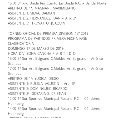
15.30 3° Juv. Unida Río Cuarto Juv.Unida R.C. – Banda Norte
ARBITRO DE 1ª: MAGNANI, MAXIMILIANO
ASISTENTE 1: SILVA, DAMIAN
ASISTENTE 2: HERNANDEZ, JUAN – Arb. 3ª
ASISTENTE 3ª: TROVATTO, JOAQUIN
TORNEO OFICIAL DE PRIMERA DIVISION “B”-2019
PROGRAMA DE PARTIDOS PRIMERA FECHA FASE
CLASIFICATORIA
DOMINGO 17 DE MARZO DE 2019
HORA DIV. ZONA CANCHA P A R T I D O
15.00 3ª Sur Atl. Belgrano C.Moldes At. Belgrano – Atlético
Granada
17.00 1ª Sur Atl. Belgrano C.Moldes At. Belgrano – Atlético
Granada
ARBITRO DE 1ª: YUDICA, DIEGO
ASISTENTE 1: PUEBLA, AGUSTIN – Arb. 3ª
ASISTENTE 2: DOMINGUEZ, RICARDO
ASISTENTE 3ª: GOZARINO, CRISTIAN
12.00 1ª Sur Sportivo Municipal Rosario F.C. – Cóndores
Holmberg
14.00 3ª Sur Sportivo Municipal Rosario F.C. – Cóndores
Holmberg