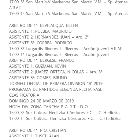
17.00 3° San Martín-V.Mackenna San Martín V.M. – Sp. Atenas
A.R.A.F
19.00 1° San Martín-V.Mackenna San Martín V.M. – Sp. Atenas
ARBITRO DE 1ª: BEVILACQUA, BELEN
ASISTENTE 1: PUEBLA, MAURICIO
ASISTENTE 2: HERNANDEZ, JUAN – Arb. 3ª
ASISTENTE 3ª: CORREA, RODRIGO
15.00 3ª Lutgardis Riveros L. Riveros – Acción Juvenil A.R.AF
17.00 1ª Lutgardis Riveros L. Riveros – Acción Juvenil
ARBITRO DE 1ª: BERGESE, FRANCO
ASISTENTE 1: GUZMAN, KEVIN
ASISTENTE 2: JUAREZ ORTEGA, NICOLAS – Arb. 3ª
ASISTENTE 3ª: GOMEZ, BRUNO
TORNEO OFICIAL DE PRIMERA DIVISION “B”-2019
PROGRAMA DE PARTIDOS SEGUNDA FECHA FASE
CLASIFICATORIA
DOMINGO 24 DE MARZO DE 2019
HORA DIV. ZONA CANCHA P A R T I D O
15.00 3° Sur Cultura Herlitzka Cóndores F.C. – C. Herlitzka
17.00 1° Sur Cultural Herlitzka Cóndores F.C. – C. Herlitzka
ARBITRO DE 1ª: PIO, CRISTIAN
ASISTENTE 1: TUSET, ALAN