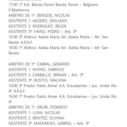
17.00 1ª A.A. Banda Norte Banda Norte – Belgrano
V.Mackenna
ARBITRO DE 1ª: BERGESE, NICOLAS
ASISTENTE 1: AGÜERO, EMILIANO
ASISTENTE 2: RODRIGUEZ, BELEN
ASISTENTE 3ª: FAINO, PEDRO – Arb. 3ª
16.00 3ª Atlético Adelia María Atl. Adelia María – Atl. San
Basilio A.R.A.F
18.00 1ª Atlético Adelia María Atl. Adelia María – Atl. San
Basilio
ARBITRO DE 1ª: CABRAL, GERARDO
ASISTENTE 1: RIVERO, FABRICIO
ASISTENTE 2: CARBALLO, BRAIAN – Arb. 3ª
ASISTENTE 3ª: BUSTOS, MALVINA
14.00 3ª Predio Pablo Aimar A.A. Estudiantes – Juv. Unida Río
4º A.R.A.F
16.00 1ª Predio Pablo Aimar A.A. Estudiantes – Juv. Unida Río
4º
ARBITRO DE 1ª: DRUBI, FEDERICO
ASISTENTE 1: LUNA, NICOLAS
ASISTENTE 2: BENITEZ, SILVANA
ASISTENTE 3ª: MASSIMINO, GABRIEL – Arb. 3ª