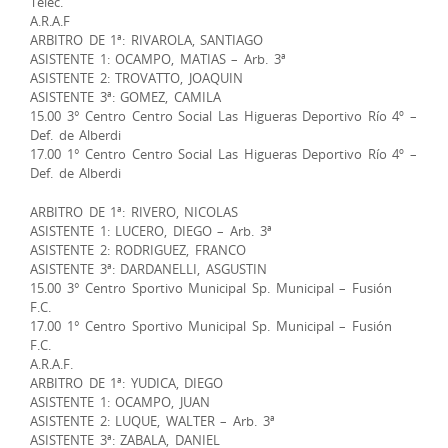
Telec.
A.R.A.F
ARBITRO DE 1ª: RIVAROLA, SANTIAGO
ASISTENTE 1: OCAMPO, MATIAS – Arb. 3ª
ASISTENTE 2: TROVATTO, JOAQUIN
ASISTENTE 3ª: GOMEZ, CAMILA
15.00 3° Centro Centro Social Las Higueras Deportivo Río 4º –
Def. de Alberdi
17.00 1° Centro Centro Social Las Higueras Deportivo Río 4º –
Def. de Alberdi
ARBITRO DE 1ª: RIVERO, NICOLAS
ASISTENTE 1: LUCERO, DIEGO – Arb. 3ª
ASISTENTE 2: RODRIGUEZ, FRANCO
ASISTENTE 3ª: DARDANELLI, ASGUSTIN
15.00 3° Centro Sportivo Municipal Sp. Municipal – Fusión
F.C.
17.00 1° Centro Sportivo Municipal Sp. Municipal – Fusión
F.C.
A.R.A.F.
ARBITRO DE 1ª: YUDICA, DIEGO
ASISTENTE 1: OCAMPO, JUAN
ASISTENTE 2: LUQUE, WALTER – Arb. 3ª
ASISTENTE 3ª: ZABALA, DANIEL