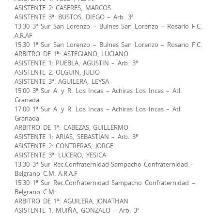
ASISTENTE 2: CASERES, MARCOS
ASISTENTE 3ª: BUSTOS, DIEGO – Arb. 3ª
13.30 3ª Sur San Lorenzo – Bulnes San Lorenzo – Rosario F.C.
A.R.AF
15.30 1ª Sur San Lorenzo – Bulnes San Lorenzo – Rosario F.C.
ARBITRO DE 1ª: ASTEGIANO, LUCIANO
ASISTENTE 1: PUEBLA, AGUSTIN – Arb. 3ª
ASISTENTE 2: OLGUIN, JULIO
ASISTENTE 3ª: AGUILERA, LEYSA
15.00 3ª Sur A. y R. Los Incas – Achiras Los Incas – Atl.
Granada
17.00 1ª Sur A. y R. Los Incas – Achiras Los Incas – Atl.
Granada
ARBITRO DE 1ª: CABEZAS, GUILLERMO
ASISTENTE 1: ARIAS, SEBASTIAN – Arb. 3ª
ASISTENTE 2: CONTRERAS, JORGE
ASISTENTE 3ª: LUCERO, YESICA
13.30 3ª Sur Rec.Confraternidad-Sampacho Confraternidad –
Belgrano C.M. A.R.A.F
15.30 1ª Sur Rec.Confraternidad Sampacho Confraternidad –
Belgrano C.M:
ARBITRO DE 1ª: AGUILERA, JONATHAN
ASISTENTE 1: MUIÑA, GONZALO – Arb. 3ª