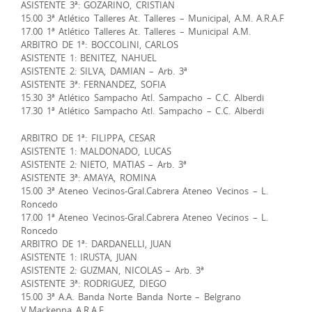
ASISTENTE 3ª: GOZARINO, CRISTIAN
15.00 3ª Atlético Talleres At. Talleres – Municipal, A.M. A.R.A.F
17.00 1ª Atlético Talleres At. Talleres – Municipal A.M.
ARBITRO DE 1ª: BOCCOLINI, CARLOS
ASISTENTE 1: BENITEZ, NAHUEL
ASISTENTE 2: SILVA, DAMIAN – Arb. 3ª
ASISTENTE 3ª: FERNANDEZ, SOFIA
15.30 3ª Atlético Sampacho Atl. Sampacho – C.C. Alberdi
17.30 1ª Atlético Sampacho Atl. Sampacho – C.C. Alberdi
ARBITRO DE 1ª: FILIPPA, CESAR
ASISTENTE 1: MALDONADO, LUCAS
ASISTENTE 2: NIETO, MATIAS – Arb. 3ª
ASISTENTE 3ª: AMAYA, ROMINA
15.00 3ª Ateneo Vecinos-Gral.Cabrera Ateneo Vecinos – L.
Roncedo
17.00 1ª Ateneo Vecinos-Gral.Cabrera Ateneo Vecinos – L.
Roncedo
ARBITRO DE 1ª: DARDANELLI, JUAN
ASISTENTE 1: IRUSTA, JUAN
ASISTENTE 2: GUZMAN, NICOLAS – Arb. 3ª
ASISTENTE 3ª: RODRIGUEZ, DIEGO
15.00 3ª A.A. Banda Norte Banda Norte – Belgrano
V.Mackenna A.R.A.F