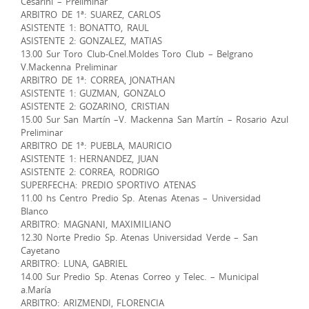
Cesarini – Preliminar
ARBITRO DE 1ª: SUAREZ, CARLOS
ASISTENTE 1: BONATTO, RAUL
ASISTENTE 2: GONZALEZ, MATIAS
13.00 Sur Toro Club-Cnel.Moldes Toro Club – Belgrano
V.Mackenna Preliminar
ARBITRO DE 1ª: CORREA, JONATHAN
ASISTENTE 1: GUZMAN, GONZALO
ASISTENTE 2: GOZARINO, CRISTIAN
15.00 Sur San Martín –V. Mackenna San Martín – Rosario Azul
Preliminar
ARBITRO DE 1ª: PUEBLA, MAURICIO
ASISTENTE 1: HERNANDEZ, JUAN
ASISTENTE 2: CORREA, RODRIGO
SUPERFECHA: PREDIO SPORTIVO ATENAS
11.00 hs Centro Predio Sp. Atenas Atenas – Universidad
Blanco
ARBITRO: MAGNANI, MAXIMILIANO
12.30 Norte Predio Sp. Atenas Universidad Verde – San
Cayetano
ARBITRO: LUNA, GABRIEL
14.00 Sur Predio Sp. Atenas Correo y Telec. – Municipal
a.María
ARBITRO: ARIZMENDI, FLORENCIA