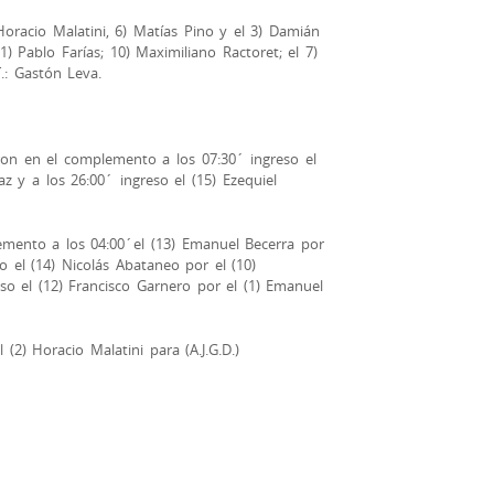
Horacio Malatini, 6) Matías Pino y el 3) Damián
11) Pablo Farías; 10) Maximiliano Ractoret; el 7)
T.: Gastón Leva.
on en el complemento a los 07:30´ ingreso el
az y a los 26:00´ ingreso el (15) Ezequiel
emento a los 04:00´el (13) Emanuel Becerra por
so el (14) Nicolás Abataneo por el (10)
so el (12) Francisco Garnero por el (1) Emanuel
2) Horacio Malatini para (A.J.G.D.)