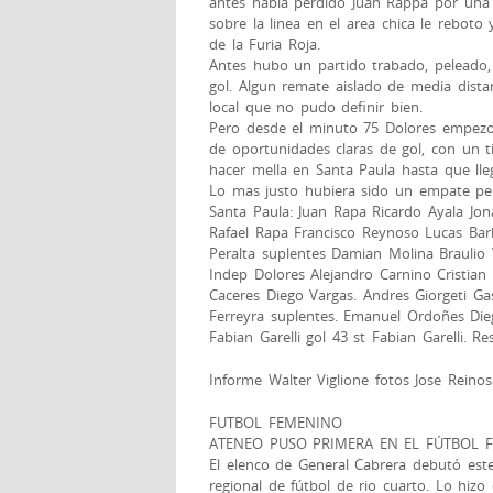
antes habia perdido Juan Rappa por una f
sobre la linea en el area chica le reboto
de la Furia Roja.
Antes hubo un partido trabado, peleado,
gol. Algun remate aislado de media dista
local que no pudo definir bien.
Pero desde el minuto 75 Dolores empezo
de oportunidades claras de gol, con un ti
hacer mella en Santa Paula hasta que lleg
Lo mas justo hubiera sido un empate per
Santa Paula: Juan Rapa Ricardo Ayala Jon
Rafael Rapa Francisco Reynoso Lucas Barb
Peralta suplentes Damian Molina Braulio
Indep Dolores Alejandro Carnino Cristian
Caceres Diego Vargas. Andres Giorgeti G
Ferreyra suplentes. Emanuel Ordoñes Die
Fabian Garelli gol 43 st Fabian Garelli. 
Informe Walter Viglione fotos Jose Reino
FUTBOL FEMENINO
ATENEO PUSO PRIMERA EN EL FÚTBOL 
El elenco de General Cabrera debutó est
regional de fútbol de rio cuarto. Lo hizo