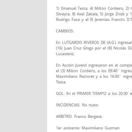
1) Emanuel Testa; 4) Milton Cordeiro, 2) 
Silveyra, 8) Axel Zabala, 5) Jorge Znizk y 
Rodrigo Fassi y el 9) Jeremías Franchi. D.
CAMBIOS:
En LUTGARDIS RIVEROS DE (A.G.) ingresar
(16) Juan Cruz Ghigo por el (8) Nicolás Dí
Lucasieviz.
En Acción Juvenil ingresaron en el compl
el (3) Milton Cordeiro, a los 09:40´ ingre
Maximiliano Ractoret y a los 16:00´ ingre
Testa.
GOL: En el PRIMER TIEMPO a los 20:30´el (
INCIDENCIAS: No hubo.
ARBITRO: Franco Bergese.
1er asistente: Maximiliano Guzman