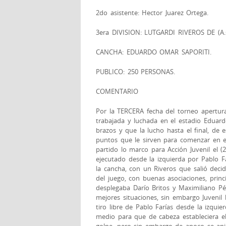
2do asistente: Hector Juarez Ortega.
3era DIVISION: LUTGARDI RIVEROS DE (A.G
CANCHA: EDUARDO OMAR SAPORITI.
PUBLICO: 250 PERSONAS.
COMENTARIO
Por la TERCERA fecha del torneo apertura
trabajada y luchada en el estadio Eduard
brazos y que la lucho hasta el final, de 
puntos que le sirven para comenzar en el
partido lo marco para Acción Juvenil el (
ejecutado desde la izquierda por Pablo F
la cancha, con un Riveros que salió decidi
del juego, con buenas asociaciones, princ
desplegaba Darío Britos y Maximiliano Pé
mejores situaciones, sin embargo Juvenil 
tiro libre de Pablo Farías desde la izquie
medio para que de cabeza estableciera el 1