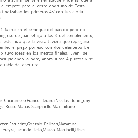
imó a sumar gente en el ataque y fue así que a
 al empate pero el cierre oportuno de Testa
 finalizaban los primeros 45´con la victoria
,
ó fuerte en el arranque del partido pero no
l ingreso de Juan Ghigo a los 8´del complemento,
, esto hizo que la visita tuviera que replegarse
 cambio el juego por eso con dos delanteros bien
no tuvo ideas en los metros finales, Juvenil se
asi pidiendo la hora, ahora suma 4 puntos y se
 tabla del apertura.
Chiaramello,Franco Berardi,Nicolas Bonni,Jony
ego Rosso,Matias Scarpinello,Maximiliano
ar Escuedro,Gonzalo Pellizari,Nazareno
 Pereyra,Facundo Tello,Mateo Martinelli,Ulises