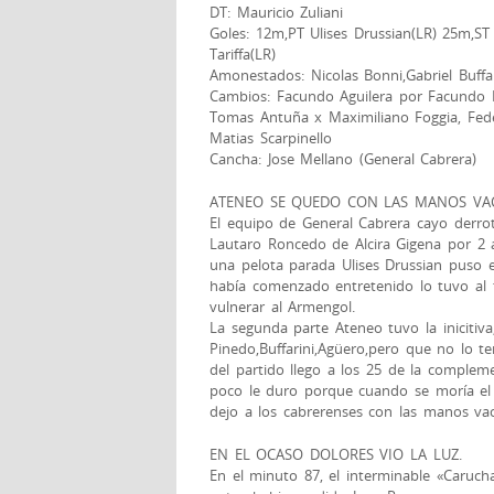
DT: Mauricio Zuliani
Goles: 12m,PT Ulises Drussian(LR) 25m,S
Tariffa(LR)
Amonestados: Nicolas Bonni,Gabriel Buffar
Cambios: Facundo Aguilera por Facundo 
Tomas Antuña x Maximiliano Foggia, Fede
Matias Scarpinello
Cancha: Jose Mellano (General Cabrera)
ATENEO SE QUEDO CON LAS MANOS VAC
El equipo de General Cabrera cayo derro
Lautaro Roncedo de Alcira Gigena por 2 a
una pelota parada Ulises Drussian puso e
había comenzado entretenido lo tuvo al
vulnerar al Armengol.
La segunda parte Ateneo tuvo la inicitiva
Pinedo,Buffarini,Agüero,pero que no lo t
del partido llego a los 25 de la comple
poco le duro porque cuando se moría el 
dejo a los cabrerenses con las manos vac
EN EL OCASO DOLORES VIO LA LUZ.
En el minuto 87, el interminable «Caruch