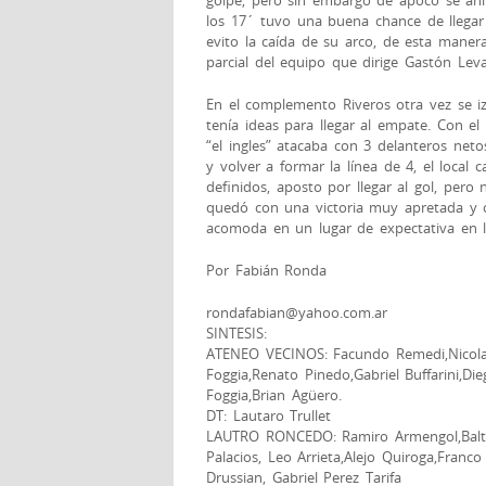
golpe, pero sin embargo de apoco se an
los 17´ tuvo una buena chance de llegar
evito la caída de su arco, de esta manera
parcial del equipo que dirige Gastón Leva
En el complemento Riveros otra vez se iz
tenía ideas para llegar al empate. Con e
“el ingles” atacaba con 3 delanteros netos
y volver a formar la línea de 4, el local
definidos, aposto por llegar al gol, pero 
quedó con una victoria muy apretada y c
acomoda en un lugar de expectativa en la
Por Fabián Ronda
rondafabian@yahoo.com.ar
SINTESIS:
ATENEO VECINOS: Facundo Remedi,Nicolas 
Foggia,Renato Pinedo,Gabriel Buffarini,Di
Foggia,Brian Agüero.
DT: Lautaro Trullet
LAUTRO RONCEDO: Ramiro Armengol,Baltaz
Palacios, Leo Arrieta,Alejo Quiroga,Franco
Drussian, Gabriel Perez Tarifa