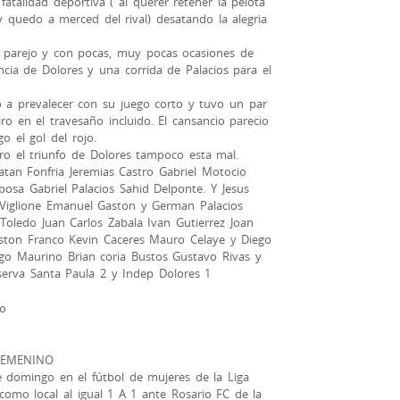
atalidad deportiva ( al querer retener la pelota
 y quedo a merced del rival) desatando la alegria
 parejo y con pocas, muy pocas ocasiones de
ncia de Dolores y una corrida de Palacios para el
 a prevalecer con su juego corto y tuvo un par
ro en el travesaño incluido. El cansancio parecio
o el gol del rojo.
o el triunfo de Dolores tampoco esta mal.
atan Fonfria Jeremias Castro Gabriel Motocio
osa Gabriel Palacios Sahid Delponte. Y Jesus
 Viglione Emanuel Gaston y German Palacios
 Toledo Juan Carlos Zabala Ivan Gutierrez Joan
aston Franco Kevin Caceres Mauro Celaye y Diego
go Maurino Brian coria Bustos Gustavo Rivas y
Reserva Santa Paula 2 y Indep Dolores 1
so
FEMENINO
e domingo en el fútbol de mujeres de la Liga
 como local al igual 1 A 1 ante Rosario FC de la