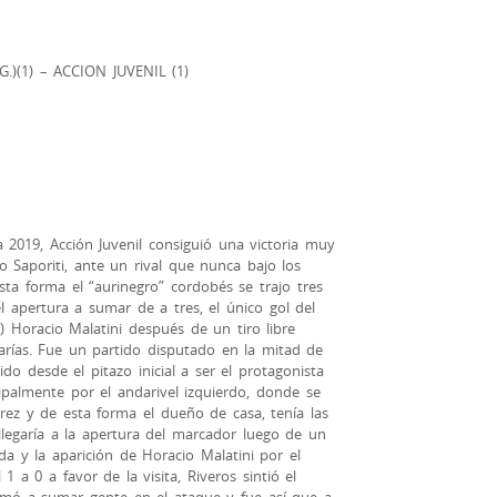
.)(1) – ACCION JUVENIL (1)
 2019, Acción Juvenil consiguió una victoria muy
o Saporiti, ante un rival que nunca bajo los
esta forma el “aurinegro” cordobés se trajo tres
 apertura a sumar de a tres, el único gol del
2) Horacio Malatini después de un tiro libre
arías. Fue un partido disputado en la mitad de
do desde el pitazo inicial a ser el protagonista
ipalmente por el andarivel izquierdo, donde se
rez y de esta forma el dueño de casa, tenía las
llegaría a la apertura del marcador luego de un
rda y la aparición de Horacio Malatini por el
 a 0 a favor de la visita, Riveros sintió el