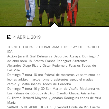
4 ABRIL, 2019
TORNEO FEDERAL REGIONAL AMATEURS PLAY OFF PARTIDO
IDA
Accion Juvenil. Gral Deheza vs Deportivo Atalaya. Domingo 7
de abril hora 18. Arbitro Franco Rodriguez Asistentes
Alejandro Diego Riva y Oscar Pedernera Palacios Todos de
Bell Ville
Domingo 7 hora 18 tiro federal de morteros vs sarmiento de
leones arbitro marcos romero asistentes ezequiel matias
carpio y. Matia ibañes. Todos de Cordoba
Domingo 7 hora 16 y 30 San Martin de Vicuña Mackenna vs
Las Palmas de Córdoba Arbitro. Claudio Chavez Asistentes
Guillermo Richard Moyano y Jonatan Rodrigues todos de Villa
Maria.
SABADO 6 DE ABRIL. HORA 16 Juventud Unida de Rio Cuarto