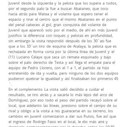
Juvenil desde la izquierda y la pelota que los supera a todos,
por el segundo palo la fue a buscar Abataneo, que toco
hacia atrás para Matea y el volante que espero tener el
espacio y tirar el centro que el mismo Abataneo en el punto
del penal cabeceo al gol, gran conquista del volante de
Juvenil que apareció solo por el medio, de ahí en más Juvenil
justifico la diferencia con toques y pelotas en profundidad,
sin embargo la visita respondió después de los 30´asi fue
que a los 33´un tiro de esquina de Atalaya, la pelota que es
rechazada en forma corta por la última línea de Juvenil y el
(11) Luciano Celaye que saca un remate esquinado y bajo
sobre el palo derecho de Testa y así llega el empate para el
equipo de Pedro Llorens, con el 1 a 1, el partido se hizo
entretenido de ida y vuelta, pero ninguno de los dos equipos
pudieron quebrar la igualdad y así finalizaban los primeros 45
´.
En el complemento La visita salió decidido a cuidar el
resultado, se tiro atrás y a sacarla lo más lejos del arco de
Domínguez, por eso todo el peso del partido recayó sobre el
local, que adelanto las líneas, presiono sobre el campo de su
rival y obligo a la visita a res guarecerse en su terreno, los
cambios en Juvenil comenzaron a dar sus frutos, fue así que
el ingreso de Rodrigo Fassi en el local, le dio más aire y
desnivelo permanentemente por la derecha, sobre los 19:30