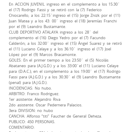
En ACCION JUVENIL ingreso en el complemento a los 15:30´
el (17) Rodrigo Fassi y se retiró con la (7) Federico
Chiocarello; a los 22:15´ingreso el (15) Jorge Znizk por el (11)
Juan Matea y a los 43: 00´ ingreso el (18) Jeremías Franchi
por el (9) Leandro Bustamante.
CLUB DEPORTIVO ATALAYA ingreso a los 28´ del
complemento el (16) Diego Yedro por el (7) Facundo
Calderón; a los 32:00´ ingreso el (15) Ángel Suarez y se retiró
el (11) Luciano Celaye y a los 36:10´ ingreso el (17) Joel
López por el (9) Marcos Bracamonte.
GOLES: En el primer tiempo a los 23:50´ el (5) Nicolás
Abataneo para (A.J.G.D.) y a los 33:00´el (11) Luciano Celaye
para (D.A.C.); en el complemento a los 19:00´ el (17) Rodrigo
Fassi para (A.J.G.D.) y a los 30:30´ el (9) Leandro Bustamante
(penal) para (A.J.G.D.).
INCIDENCIAS: No hubo.
ARBITRO: Franco Rodriguez.
1er asistente: Alejandro Riva
2do asistente: Oscar Pedernera Palacios.
3era DIVISION: no hubo
CANCHA: Alfonso “titi” Faucher de General Deheza.
PUBLICO: 450 PERSONAS.
COMENTARIO: