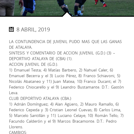
8 ABRIL, 2019
LA CONTUNDENCIA DE JUVENIL PUDO MAS QUE LAS GANAS
DE ATALAYA.
SINTESIS Y COMENTARIO DE ACCION JUVENIL (G.D.) (3) –
DEPORTIVO ATALAYA DE (CBA) (1).
ACCION JUVENIL DE (G.D.).
1) Emanuel Testa; 4) Matías Barbero, 2) Nahuel Caler, 6)
Emanuel Becerra y el 3) Lucio Pérez, 8) Franco Schiavoni, 5)
Nicolás Abataneo y 11) Juan Matea; 10) Franco Ducant; el 7)
Federico Chiocarello y el 9) Leandro Bustamante. D.T.: Gastón
Leva.
CLUB DEPORTIVO ATALAYA (CBA.)
1) Adrián Domínguez; 4) Alan Agüero, 2) Mauro Ramallo, 6)
Federico Cepeda y 3) Cristian Leonel Cuevas; 8) Carlos Lima,
5) Marcelo Santillán y 11) Luciano Celaye; 10) Román Tello; 7)
Facundo Calderón y el 9) Marcos Bracamonte. D.T.: Pedro
Llorens.
CAMBIOS: