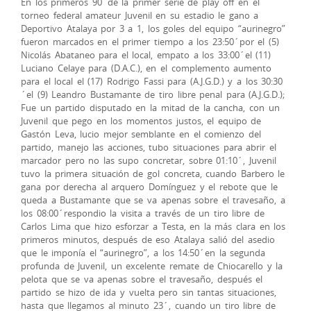
En los primeros 90´de la primer serie de play off en el
torneo federal amateur Juvenil en su estadio le gano a
Deportivo Atalaya por 3 a 1, los goles del equipo “aurinegro”
fueron marcados en el primer tiempo a los 23:50´por el (5)
Nicolás Abataneo para el local, empato a los 33:00´el (11)
Luciano Celaye para (D.A.C.), en el complemento aumento
para el local el (17) Rodrigo Fassi para (A.J.G.D.) y a los 30:30
´el (9) Leandro Bustamante de tiro libre penal para (A.J.G.D.);
Fue un partido disputado en la mitad de la cancha, con un
Juvenil que pego en los momentos justos, el equipo de
Gastón Leva, lucio mejor semblante en el comienzo del
partido, manejo las acciones, tubo situaciones para abrir el
marcador pero no las supo concretar, sobre 01:10´, Juvenil
tuvo la primera situación de gol concreta, cuando Barbero le
gana por derecha al arquero Domínguez y el rebote que le
queda a Bustamante que se va apenas sobre el travesaño, a
los 08:00´respondio la visita a través de un tiro libre de
Carlos Lima que hizo esforzar a Testa, en la más clara en los
primeros minutos, después de eso Atalaya salió del asedio
que le imponía el “aurinegro”, a los 14:50´en la segunda
profunda de Juvenil, un excelente remate de Chiocarello y la
pelota que se va apenas sobre el travesaño, después el
partido se hizo de ida y vuelta pero sin tantas situaciones,
hasta que llegamos al minuto 23´, cuando un tiro libre de