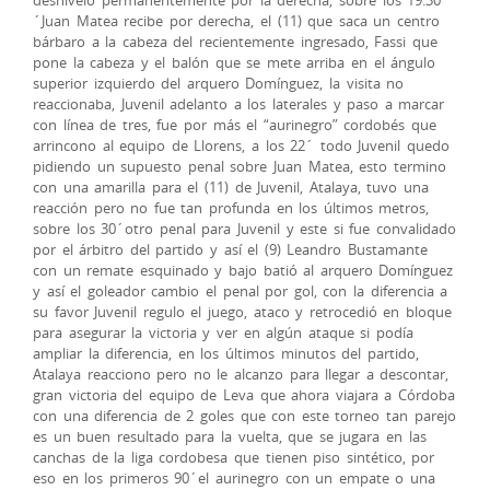
´Juan Matea recibe por derecha, el (11) que saca un centro
bárbaro a la cabeza del recientemente ingresado, Fassi que
pone la cabeza y el balón que se mete arriba en el ángulo
superior izquierdo del arquero Domínguez, la visita no
reaccionaba, Juvenil adelanto a los laterales y paso a marcar
con línea de tres, fue por más el “aurinegro” cordobés que
arrincono al equipo de Llorens, a los 22´ todo Juvenil quedo
pidiendo un supuesto penal sobre Juan Matea, esto termino
con una amarilla para el (11) de Juvenil, Atalaya, tuvo una
reacción pero no fue tan profunda en los últimos metros,
sobre los 30´otro penal para Juvenil y este si fue convalidado
por el árbitro del partido y así el (9) Leandro Bustamante
con un remate esquinado y bajo batió al arquero Domínguez
y así el goleador cambio el penal por gol, con la diferencia a
su favor Juvenil regulo el juego, ataco y retrocedió en bloque
para asegurar la victoria y ver en algún ataque si podía
ampliar la diferencia, en los últimos minutos del partido,
Atalaya reacciono pero no le alcanzo para llegar a descontar,
gran victoria del equipo de Leva que ahora viajara a Córdoba
con una diferencia de 2 goles que con este torneo tan parejo
es un buen resultado para la vuelta, que se jugara en las
canchas de la liga cordobesa que tienen piso sintético, por
eso en los primeros 90´el aurinegro con un empate o una