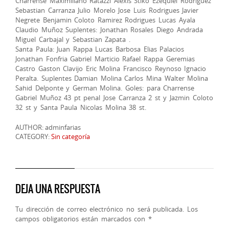
Charrense Maximiliano Ratazzi Alexis Stiko Ezequiel Rodriguez
Sebastian Carranza Julio Morelo Jose Luis Rodrigues Javier
Negrete Benjamin Coloto Ramirez Rodrigues Lucas Ayala
Claudio Muñoz Suplentes: Jonathan Rosales Diego Andrada
Miguel Carbajal y Sebastian Zapata .
Santa Paula: Juan Rappa Lucas Barbosa Elias Palacios
Jonathan Fonfria Gabriel Marticio Rafael Rappa Geremias
Castro Gaston Clavijo Eric Molina Francisco Reynoso Ignacio
Peralta. Suplentes Damian Molina Carlos Mina Walter Molina
Sahid Delponte y German Molina. Goles: para Charrense
Gabriel Muñoz 43 pt penal Jose Carranza 2 st y Jazmin Coloto
32 st y Santa Paula Nicolas Molina 38 st.
AUTHOR: adminfarias
CATEGORY:
Sin categoría
DEJA UNA RESPUESTA
Tu dirección de correo electrónico no será publicada.
Los
campos obligatorios están marcados con
*