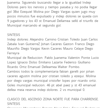
Juanema. Siguiendo buscando llegar a la igualdad Indep
Dolores pero los nervios y tiempo pasaba y no podia llegar
gol 38st Ezequiel Molina por Diego Vargas quien jugo muy
pocos minutos fue expulsado y indep dolores se queda con
9 jugadores y los 43 st Emanuel Dellamea selló el triunfo de
Municipal marcando el segundo gol.
SINTESIS
Indep dolores: Alejandro Carnino Cristian Toledo Juan Carlos
Zabala Ivan GuitierreZ Johan Caceres Gaston Franco Diego
Mauriño Diego Vargas Kevin Caceres Mauro Celaye Diego
Ferreyra
Municipal de Reduccion: Pablo Juanema Valentin Ponte Lucio
Lopez Ignacio Dolso Emiliano Lazarte Federico Giulliano
Ricardo Ortiz Emanuel Delleamea Walter Pombo.
Cambios todos la complementaria fabian garelli por johan
caceres agustin molina por cristian toledo y ezequi. Molina
por diego vargas municipal cristofer lopes por ricardo ortiz.
Goles municipal reducion. 46 pt abel paez y st 43 emanuel
dellea meia reserva indep dolores. 2 vs municipal 0.
CLASICO DEL ASCENSO ZONA NORTE FUE PARA CHARRENSE.
SINTESIS