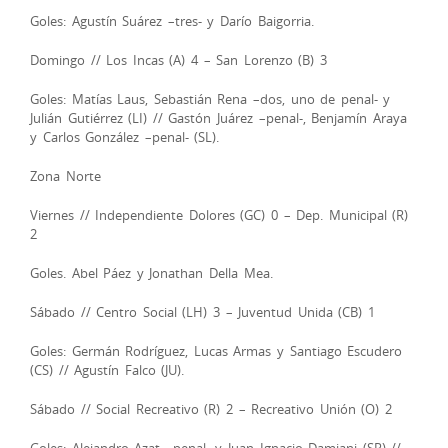
Goles: Agustín Suárez –tres- y Darío Baigorria.
Domingo // Los Incas (A) 4 – San Lorenzo (B) 3
Goles: Matías Laus, Sebastián Rena –dos, uno de penal- y
Julián Gutiérrez (LI) // Gastón Juárez –penal-, Benjamín Araya
y Carlos González –penal- (SL).
Zona Norte
Viernes // Independiente Dolores (GC) 0 – Dep. Municipal (R)
2
Goles. Abel Páez y Jonathan Della Mea.
Sábado // Centro Social (LH) 3 – Juventud Unida (CB) 1
Goles: Germán Rodríguez, Lucas Armas y Santiago Escudero
(CS) // Agustín Falco (JU).
Sábado // Social Recreativo (R) 2 – Recreativo Unión (O) 2
Goles: Alejandro Azat –penal- y Juan Ignacio Damiani (SR) //