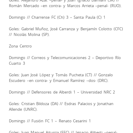
Román Mercado –en contra- y Marcos Arrieta –penal- (RUO).
Domingo // Charrense FC (Ch) 3 – Santa Paula (C) 1
Goles: Gabriel Muñoz, José Carranza y Benjamín Colotto (CFC)
// Nicolás Molina (SP).
Zona Centro
Domingo // Correos y Telecomunicaciones 2 – Deportivo Río
Cuarto 3
Goles: Juan José López y Tomás Pucheta (CT) // Gonzalo
Escudero –en contra- y Emanuel Ramírez –dos- (DRC).
Domingo // Defensores de Alberdi 1 – Universidad NRC 2
Goles: Cristian Bildoza (DA) // Esdras Palacios y Jonathan
Allende (UNRC).
Domingo // Fusión FC 1 – Renato Cesarini 1
Goles: Juan Manuel Aiturria (FFC) // Ignacio Aliberti –penal-