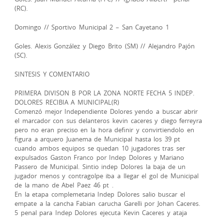
(RC).
Domingo // Sportivo Municipal 2 – San Cayetano 1
Goles. Alexis González y Diego Brito (SM) // Alejandro Pajón
(SC).
SINTESIS Y COMENTARIO
PRIMERA DIVISON B POR LA ZONA NORTE FECHA 5 INDEP.
DOLORES RECIBIA A MUNICIPAL(R)
Comenzó mejor Independiente Dolores yendo a buscar abrir
el marcador con sus delanteros kevin caceres y diego ferreyra
pero no eran preciso en la hora definir y convirtiendolo en
figura a arquero Juanema de Municipal hasta los 39 pt
cuando ambos equipos se quedan 10 jugadores tras ser
expulsados Gaston Franco por Indep Dolores y Mariano
Passero de Municipal. Sintio indep Dolores la baja de un
jugador menos y contragolpe iba a llegar el gol de Municipal
de la mano de Abel Paez 46 pt .
En la etapa complemetaria Indep Dolores salio buscar el
empate a la cancha Fabian carucha Garelli por Johan Caceres.
5 penal para Indep Dolores ejecuta Kevin Caceres y ataja