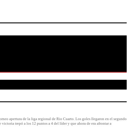
rneo apertura de la liga regional de Rio Cuarto. Los goles llegaron en el segundo
ictoria trepó a los 12 puntos a 4 del líder y que ahora de era afrontar a