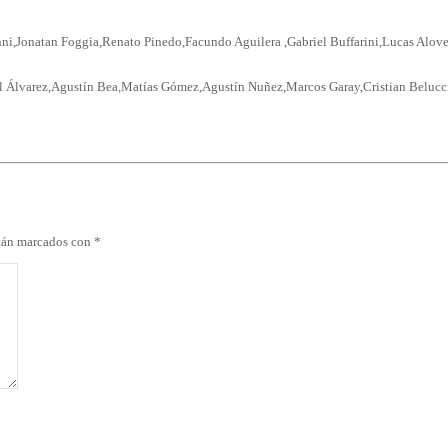
i,Jonatan Foggia,Renato Pinedo,Facundo Aguilera ,Gabriel Buffarini,Lucas Alov
l Álvarez,Agustín Bea,Matías Gómez,Agustín Nuñez,Marcos Garay,Cristian Belucci,
stán marcados con
*