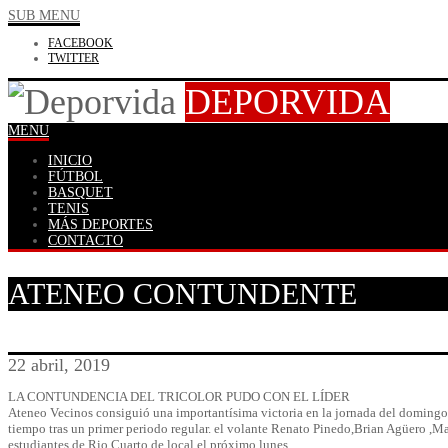
SUB MENU
FACEBOOK
TWITTER
DEPORVIDA
MENU
INICIO
FÚTBOL
BASQUET
TENIS
MÁS DEPORTES
CONTACTO
ATENEO CONTUNDENTE
22 abril, 2019
LA CONTUNDENCIA DEL TRICOLOR PUDO CON EL LÍDER
Ateneo Vecinos consiguió una importantísima victoria en la jornada del domingo e
tiempo tras un primer periodo regular. el volante Renato Pinedo,Brian Agüero ,Matí
estudiantes de Rio Cuarto de local el próximo lunes.