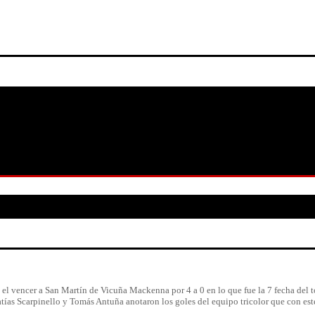
l vencer a San Martín de Vicuña Mackenna por 4 a 0 en lo que fue la 7 fecha del to
as Scarpinello y Tomás Antuña anotaron los goles del equipo tricolor que con este v