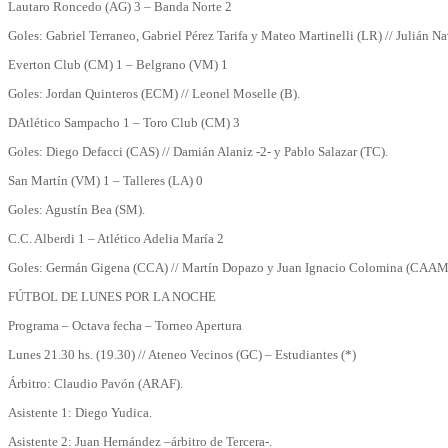
Lautaro Roncedo (AG) 3 – Banda Norte 2
Goles: Gabriel Terraneo, Gabriel Pérez Tarifa y Mateo Martinelli (LR) // Julián Na
Everton Club (CM) 1 – Belgrano (VM) 1
Goles: Jordan Quinteros (ECM) // Leonel Moselle (B).
DAtlético Sampacho 1 – Toro Club (CM) 3
Goles: Diego Defacci (CAS) // Damián Alaniz -2- y Pablo Salazar (TC).
San Martín (VM) 1 – Talleres (LA) 0
Goles: Agustín Bea (SM).
C.C. Alberdi 1 – Atlético Adelia María 2
Goles: Germán Gigena (CCA) // Martín Dopazo y Juan Ignacio Colomina (CAAM
FÚTBOL DE LUNES POR LA NOCHE
Programa – Octava fecha – Torneo Apertura
Lunes 21.30 hs. (19.30) // Ateneo Vecinos (GC) – Estudiantes (*)
Árbitro: Claudio Pavón (ARAF).
Asistente 1: Diego Yudica.
Asistente 2: Juan Hernández –árbitro de Tercera-.