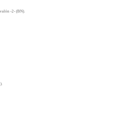
valón -2- (BN).
).