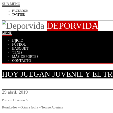
SUB MENU
FACEBOOK
TWITTER
DEPORVIDA
MENU
INICIO
FÚTBOL
BASQUET
TENIS
MÁS DEPORTES
CONTACTO
HOY JUEGAN JUVENIL Y EL T
29 abril, 2019
Primera División A
Resultados – Octava fecha – Torneo Apertura