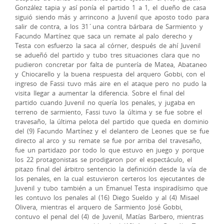
González tapia y así ponía el partido 1 a 1, el dueño de casa
siguió siendo más y arrincono a Juvenil que aposto todo para
salir de contra, a los 31´una contra bárbara de Sarmiento y
Facundo Martínez que saca un remate al palo derecho y
Testa con esfuerzo la saca al córner, después de ahí Juvenil
se adueñó del partido y tubo tres situaciones clara que no
pudieron concretar por falta de puntería de Matea, Abataneo
y Chiocarello y la buena respuesta del arquero Gobbi, con el
ingreso de Fassi tuvo más aire en el ataque pero no pudo la
visita llegar a aumentar la diferencia. Sobre el final del
partido cuando Juvenil no quería los penales, y jugaba en
terreno de sarmiento, Fassi tuvo la última y se fue sobre el
travesaño, la última pelota del partido que queda en dominio
del (9) Facundo Martínez y el delantero de Leones que se fue
directo al arco y su remate se fue por arriba del travesaño,
fue un partidazo por todo lo que estuvo en juego y porque
los 22 protagonistas se prodigaron por el espectáculo, el
pitazo final del árbitro sentencio la definición desde la vía de
los penales, en la cual estuvieron certeros los ejecutantes de
Juvenil y tubo también a un Emanuel Testa inspiradísimo que
les contuvo los penales al (16) Diego Sueldo y al (4) Misael
Olivera, mientras el arquero de Sarmiento José Gobbi,
contuvo el penal del (4) de Juvenil, Matías Barbero, mientras