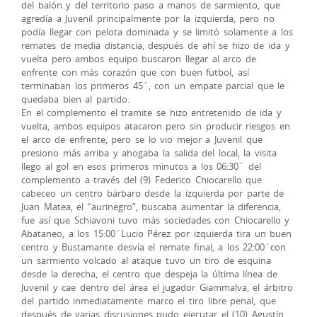
del balón y del territorio paso a manos de sarmiento, que
agredía a Juvenil principalmente por la izquierda, pero no
podía llegar con pelota dominada y se limitó solamente a los
remates de media distancia, después de ahí se hizo de ida y
vuelta pero ambos equipo buscaron llegar al arco de
enfrente con más corazón que con buen futbol, así
terminaban los primeros 45´, con un empate parcial que le
quedaba bien al partido.
En el complemento el tramite se hizo entretenido de ida y
vuelta, ambos equipos atacaron pero sin producir riesgos en
el arco de enfrente, pero se lo vio mejor a Juvenil que
presiono más arriba y ahogaba la salida del local, la visita
llego al gol en esos primeros minutos a los 06:30´ del
complemento a través del (9) Federico Chiocarello que
cabeceo un centro bárbaro desde la izquierda por parte de
Juan Matea, el “aurinegro”, buscaba aumentar la diferencia,
fue así que Schiavoni tuvo más sociedades con Chiocarello y
Abataneo, a los 15:00´Lucio Pérez por izquierda tira un buen
centro y Bustamante desvía el remate final, a los 22:00´con
un sarmiento volcado al ataque tuvo un tiro de esquina
desde la derecha, el centro que despeja la última línea de
Juvenil y cae dentro del área el jugador Giammalva, el árbitro
del partido inmediatamente marco el tiro libre penal, que
después de varias discusiones pudo ejecutar el (10) Agustín