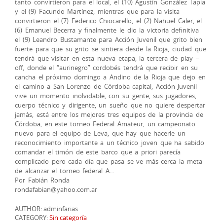
tanto convirtieron para el local, el (10) Agustín González Tapia
y el (9) Facundo Martínez, mientras que para la visita
convirtieron el (7) Federico Chiocarello, el (2) Nahuel Caler, el
(6) Emanuel Becerra y finalmente le dio la victoria definitiva
el (9) Leandro Bustamante para Acción Juvenil que grito bien
fuerte para que su grito se sintiera desde la Rioja, ciudad que
tendrá que visitar en esta nueva etapa, la tercera de play –
off, donde el “aurinegro” cordobés tendrá que recibir en su
cancha el próximo domingo a Andino de la Rioja que dejo en
el camino a San Lorenzo de Córdoba capital, Acción Juvenil
vive un momento inolvidable, con su gente, sus jugadores,
cuerpo técnico y dirigente, un sueño que no quiere despertar
jamás, está entre los mejores tres equipos de la provincia de
Córdoba, en este torneo Federal Amateur, un campeonato
nuevo para el equipo de Leva, que hay que hacerle un
reconocimiento importante a un técnico joven que ha sabido
comandar el timón de este barco que a priori parecía
complicado pero cada día que pasa se ve más cerca la meta
de alcanzar el torneo federal A…
Por Fabián Ronda
rondafabian@yahoo.com.ar
AUTHOR: adminfarias
CATEGORY:
Sin categoría