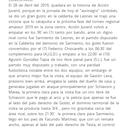
El 28 de Abril del 2019, quedara en la historia de Acción
Juvenil, porque en la jornada de hoy el “aurinegro” cordobés,
se dio un gran gusto en la calderita de Leones se trajo una
victoria que lo catapulta a la próxima fase del torneo regional
amateur 2019 en la zona centro. Acción Juvenil volvió a
empatar en los 90´en (1) tanto por bando, ante un digno
rival como fue Sarmiento de Leones, en el partido disputado
en la Calderita del demonio de Sarmiento, los goles fueron
convertidos por el (7) Federico Chiocarello a los 06:30´del
complemento para (A.J.G.D.) y empato a los 22:00´el (10)
Agustín González Tapia de tiro libre penal para (S.L.), fue un
partido muy disputado y trabado, con una paridad
futbolística notable entre los dos equipos, sin embargo el
que arranco mejor fue la visita, el equipo de Gastón Leva,
presiono bien arriba, ahogaba la salida del dueño de casa y
generaba jugadas en ataque principalmente por Schiavoni y
Matea, la primera clara para la visita fue un tiro libre de
Schiavoni que le pego al arco y la pelota que apenas se fue
al lado del palo derecho de Gobbi, el dominio territorial de la
visita se producía hasta 3/4 , pero no gravitaba cerca del
área rival, sobre los 21:30´ la primera clara para Sarmiento,
llego en los pies de Facundo Martínez, que con un remate
ancho, apenas al lado del palo derecho de Testa, el control