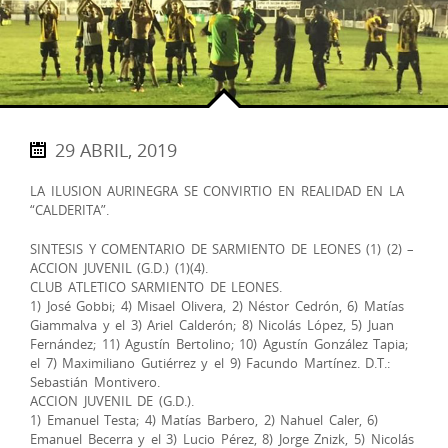
29 ABRIL, 2019
LA ILUSION AURINEGRA SE CONVIRTIO EN REALIDAD EN LA
“CALDERITA”.
SINTESIS Y COMENTARIO DE SARMIENTO DE LEONES (1) (2) –
ACCION JUVENIL (G.D.) (1)(4).
CLUB ATLETICO SARMIENTO DE LEONES.
1) José Gobbi; 4) Misael Olivera, 2) Néstor Cedrón, 6) Matías
Giammalva y el 3) Ariel Calderón; 8) Nicolás López, 5) Juan
Fernández; 11) Agustín Bertolino; 10) Agustín González Tapia;
el 7) Maximiliano Gutiérrez y el 9) Facundo Martínez. D.T.:
Sebastián Montivero.
ACCION JUVENIL DE (G.D.).
1) Emanuel Testa; 4) Matías Barbero, 2) Nahuel Caler, 6)
Emanuel Becerra y el 3) Lucio Pérez, 8) Jorge Znizk, 5) Nicolás