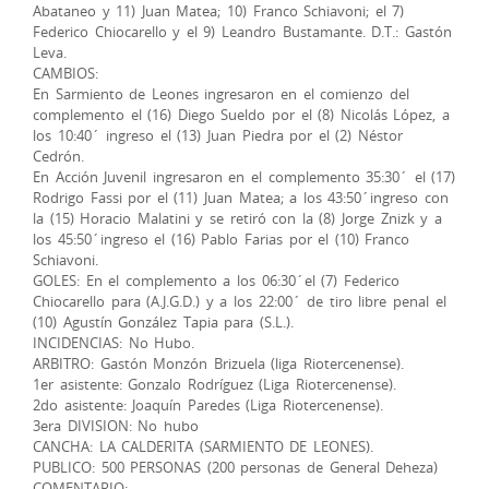
Abataneo y 11) Juan Matea; 10) Franco Schiavoni; el 7)
Federico Chiocarello y el 9) Leandro Bustamante. D.T.: Gastón
Leva.
CAMBIOS:
En Sarmiento de Leones ingresaron en el comienzo del
complemento el (16) Diego Sueldo por el (8) Nicolás López, a
los 10:40´ ingreso el (13) Juan Piedra por el (2) Néstor
Cedrón.
En Acción Juvenil ingresaron en el complemento 35:30´ el (17)
Rodrigo Fassi por el (11) Juan Matea; a los 43:50´ingreso con
la (15) Horacio Malatini y se retiró con la (8) Jorge Znizk y a
los 45:50´ingreso el (16) Pablo Farias por el (10) Franco
Schiavoni.
GOLES: En el complemento a los 06:30´el (7) Federico
Chiocarello para (A.J.G.D.) y a los 22:00´ de tiro libre penal el
(10) Agustín González Tapia para (S.L.).
INCIDENCIAS: No Hubo.
ARBITRO: Gastón Monzón Brizuela (liga Riotercenense).
1er asistente: Gonzalo Rodríguez (Liga Riotercenense).
2do asistente: Joaquín Paredes (Liga Riotercenense).
3era DIVISION: No hubo
CANCHA: LA CALDERITA (SARMIENTO DE LEONES).
PUBLICO: 500 PERSONAS (200 personas de General Deheza)
COMENTARIO: