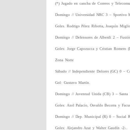
(*) Jugado en cancha de Correos y Telecomu
Domingo // Universidad NRC 3 – Sportivo 
Goles. Rodrigo Pérez Ribotta, Joaquín Migli
Domingo // Defensores de Alberdi 2 – Fusi
Goles: Jorge Capozucca y Cristian Romero (D
Zona Norte
Sábado // Independiente Dolores (GC) 0 – C
Gol: Gustavo Martín.
Domingo // Juventud Unida (CB) 3 – Santa 
Goles: Axel Palacio, Osvaldo Becerra y Fac
Domingo // Dep. Municipal (R) 0 – Social R
Goles: Alejandro Azat y Walter Gaudín -2-.