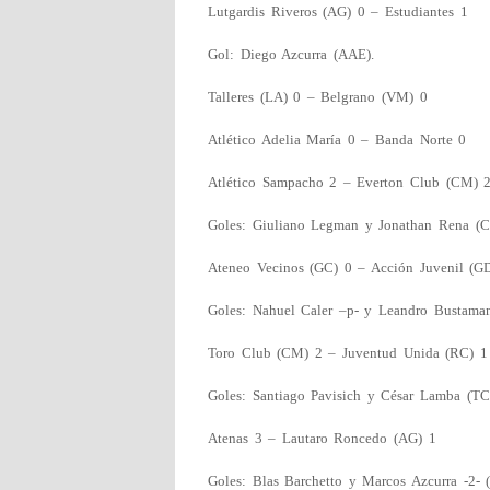
Lutgardis Riveros (AG) 0 – Estudiantes 1
Gol: Diego Azcurra (AAE).
Talleres (LA) 0 – Belgrano (VM) 0
Atlético Adelia María 0 – Banda Norte 0
Atlético Sampacho 2 – Everton Club (CM) 
Goles: Giuliano Legman y Jonathan Rena (CA
Ateneo Vecinos (GC) 0 – Acción Juvenil (G
Goles: Nahuel Caler –p- y Leandro Bustaman
Toro Club (CM) 2 – Juventud Unida (RC) 1
Goles: Santiago Pavisich y César Lamba (TC
Atenas 3 – Lautaro Roncedo (AG) 1
Goles: Blas Barchetto y Marcos Azcurra -2- (