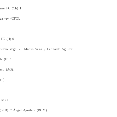
ense FC (Ch) 1
ga –p- (CFC).
 FC (H) 0
stavo Vega -2-, Martín Vega y Leonardo Aguilar.
da (H) 1
sso (AG).
(*)
.
(CM) 1
 (SLB) // Ángel Aguilera (BCM).