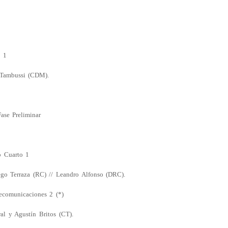
) 1
 Tambussi (CDM).
ase Preliminar
o Cuarto 1
ego Terraza (RC) // Leandro Alfonso (DRC).
ecomunicaciones 2 (*)
al y Agustín Britos (CT).