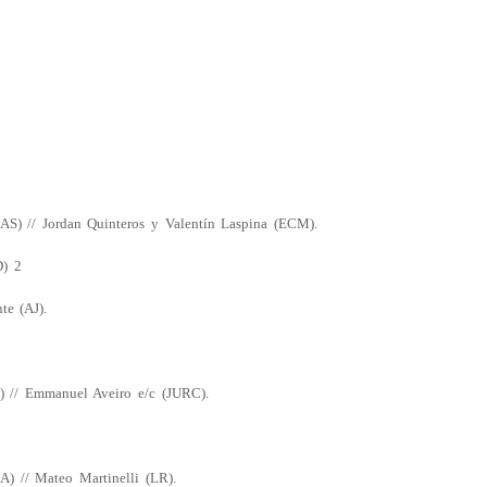
2
S) // Jordan Quinteros y Valentín Laspina (ECM).
D) 2
te (AJ).
) // Emmanuel Aveiro e/c (JURC).
A) // Mateo Martinelli (LR).