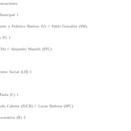
nicaciones.
Municipal 1
orini y Federico Barroso (U) // Pablo González (SM).
ón FC 1
A) // Alejandro Manelli (FFC).
entro Social (LH) 1
Paula (C) 1
undo Cabrera (JUCB) // Lucas Barbosa (SPC).
ecreativo (R) 3