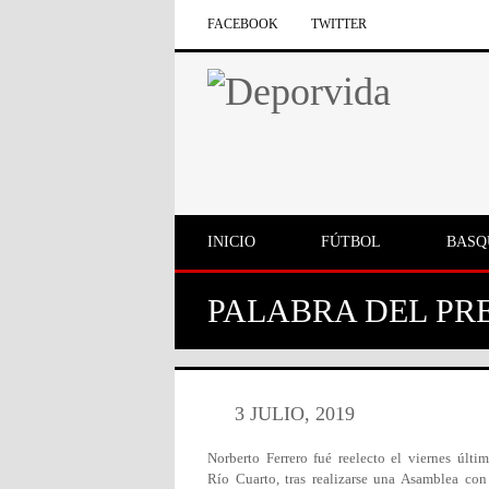
FACEBOOK
TWITTER
INICIO
FÚTBOL
BASQ
PALABRA DEL PR
3 JULIO, 2019
Norberto Ferrero fué reelecto el viernes últ
Río Cuarto, tras realizarse una Asamblea con