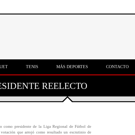
UET
TENIS
MÁS DEPORTES
CONTACTO
ESIDENTE REELECTO
imo como presidente de la Liga Regional de Fútbol de
 votación que arrojó como resultado un escrutinio de