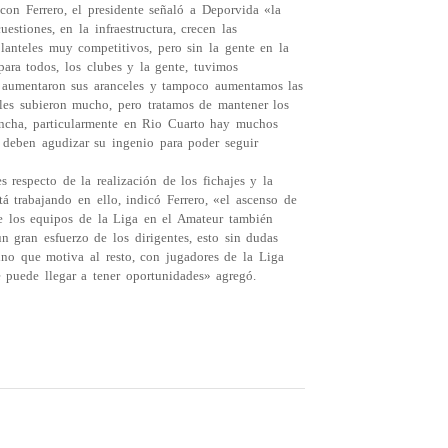
con Ferrero, el presidente señaló a Deporvida «la
stiones, en la infraestructura, crecen las
lanteles muy competitivos, pero sin la gente en la
 para todos, los clubes y la gente, tuvimos
o aumentaron sus aranceles y tampoco aumentamos las
ales subieron mucho, pero tratamos de mantener los
ancha, particularmente en Rio Cuarto hay muchos
s deben agudizar su ingenio para poder seguir
 respecto de la realización de los fichajes y la
tá trabajando en ello, indicó Ferrero, «el ascenso de
 de los equipos de la Liga en el Amateur también
 gran esfuerzo de los dirigentes, esto sin dudas
ino que motiva al resto, con jugadores de la Liga
 puede llegar a tener oportunidades» agregó.