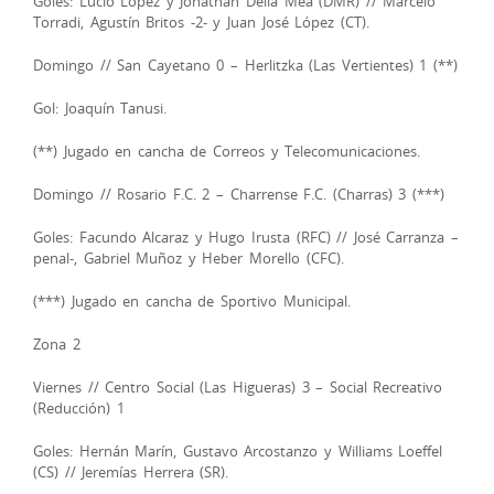
Goles: Lucio López y Jonathan Della Mea (DMR) // Marcelo
Torradi, Agustín Britos -2- y Juan José López (CT).
Domingo // San Cayetano 0 – Herlitzka (Las Vertientes) 1 (**)
Gol: Joaquín Tanusi.
(**) Jugado en cancha de Correos y Telecomunicaciones.
Domingo // Rosario F.C. 2 – Charrense F.C. (Charras) 3 (***)
Goles: Facundo Alcaraz y Hugo Irusta (RFC) // José Carranza –
penal-, Gabriel Muñoz y Heber Morello (CFC).
(***) Jugado en cancha de Sportivo Municipal.
Zona 2
Viernes // Centro Social (Las Higueras) 3 – Social Recreativo
(Reducción) 1
Goles: Hernán Marín, Gustavo Arcostanzo y Williams Loeffel
(CS) // Jeremías Herrera (SR).