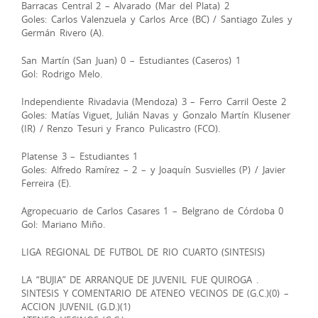
Barracas Central 2 – Alvarado (Mar del Plata) 2
Goles: Carlos Valenzuela y Carlos Arce (BC) / Santiago Zules y
Germán Rivero (A).
San Martín (San Juan) 0 – Estudiantes (Caseros) 1
Gol: Rodrigo Melo.
Independiente Rivadavia (Mendoza) 3 – Ferro Carril Oeste 2
Goles: Matías Viguet, Julián Navas y Gonzalo Martín Klusener
(IR) / Renzo Tesuri y Franco Pulicastro (FCO).
Platense 3 – Estudiantes 1
Goles: Alfredo Ramírez – 2 – y Joaquín Susvielles (P) / Javier
Ferreira (E).
Agropecuario de Carlos Casares 1 – Belgrano de Córdoba 0
Gol: Mariano Miño.
LIGA REGIONAL DE FUTBOL DE RIO CUARTO (SINTESIS)
LA “BUJIA” DE ARRANQUE DE JUVENIL FUE QUIROGA .
SINTESIS Y COMENTARIO DE ATENEO VECINOS DE (G.C.)(0) –
ACCION JUVENIL (G.D.)(1)