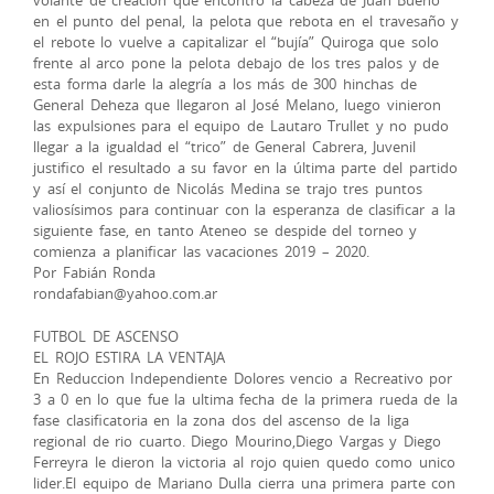
en el punto del penal, la pelota que rebota en el travesaño y
el rebote lo vuelve a capitalizar el “bujía” Quiroga que solo
frente al arco pone la pelota debajo de los tres palos y de
esta forma darle la alegría a los más de 300 hinchas de
General Deheza que llegaron al José Melano, luego vinieron
las expulsiones para el equipo de Lautaro Trullet y no pudo
llegar a la igualdad el “trico” de General Cabrera, Juvenil
justifico el resultado a su favor en la última parte del partido
y así el conjunto de Nicolás Medina se trajo tres puntos
valiosísimos para continuar con la esperanza de clasificar a la
siguiente fase, en tanto Ateneo se despide del torneo y
comienza a planificar las vacaciones 2019 – 2020.
Por Fabián Ronda
rondafabian@yahoo.com.ar
FUTBOL DE ASCENSO
EL ROJO ESTIRA LA VENTAJA
En Reduccion Independiente Dolores vencio a Recreativo por
3 a 0 en lo que fue la ultima fecha de la primera rueda de la
fase clasificatoria en la zona dos del ascenso de la liga
regional de rio cuarto. Diego Mourino,Diego Vargas y Diego
Ferreyra le dieron la victoria al rojo quien quedo como unico
lider.El equipo de Mariano Dulla cierra una primera parte con