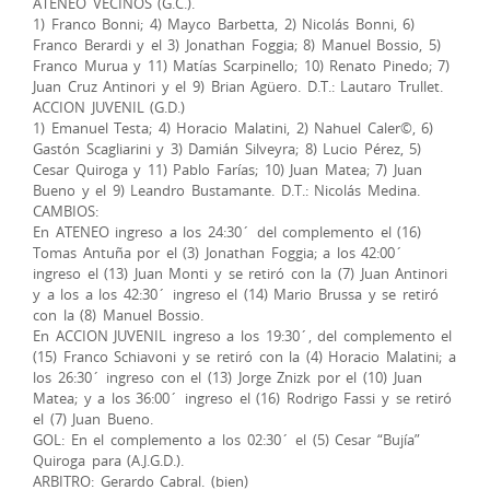
ATENEO VECINOS (G.C.).
1) Franco Bonni; 4) Mayco Barbetta, 2) Nicolás Bonni, 6)
Franco Berardi y el 3) Jonathan Foggia; 8) Manuel Bossio, 5)
Franco Murua y 11) Matías Scarpinello; 10) Renato Pinedo; 7)
Juan Cruz Antinori y el 9) Brian Agüero. D.T.: Lautaro Trullet.
ACCION JUVENIL (G.D.)
1) Emanuel Testa; 4) Horacio Malatini, 2) Nahuel Caler©, 6)
Gastón Scagliarini y 3) Damián Silveyra; 8) Lucio Pérez, 5)
Cesar Quiroga y 11) Pablo Farías; 10) Juan Matea; 7) Juan
Bueno y el 9) Leandro Bustamante. D.T.: Nicolás Medina.
CAMBIOS:
En ATENEO ingreso a los 24:30´ del complemento el (16)
Tomas Antuña por el (3) Jonathan Foggia; a los 42:00´
ingreso el (13) Juan Monti y se retiró con la (7) Juan Antinori
y a los a los 42:30´ ingreso el (14) Mario Brussa y se retiró
con la (8) Manuel Bossio.
En ACCION JUVENIL ingreso a los 19:30´, del complemento el
(15) Franco Schiavoni y se retiró con la (4) Horacio Malatini; a
los 26:30´ ingreso con el (13) Jorge Znizk por el (10) Juan
Matea; y a los 36:00´ ingreso el (16) Rodrigo Fassi y se retiró
el (7) Juan Bueno.
GOL: En el complemento a los 02:30´ el (5) Cesar “Bujía”
Quiroga para (A.J.G.D.).
ARBITRO: Gerardo Cabral. (bien)