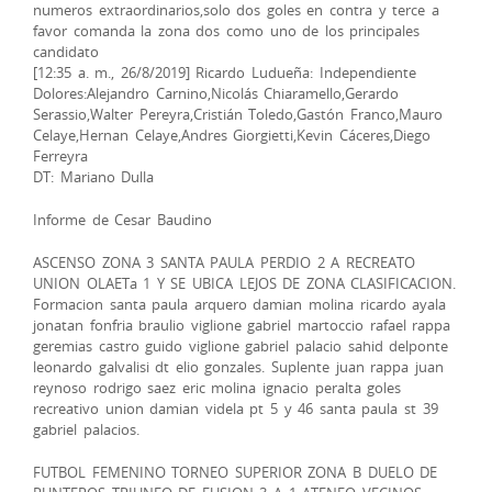
numeros extraordinarios,solo dos goles en contra y terce a
favor comanda la zona dos como uno de los principales
candidato
[12:35 a. m., 26/8/2019] Ricardo Ludueña: Independiente
Dolores:Alejandro Carnino,Nicolás Chiaramello,Gerardo
Serassio,Walter Pereyra,Cristián Toledo,Gastón Franco,Mauro
Celaye,Hernan Celaye,Andres Giorgietti,Kevin Cáceres,Diego
Ferreyra
DT: Mariano Dulla
Informe de Cesar Baudino
ASCENSO ZONA 3 SANTA PAULA PERDIO 2 A RECREATO
UNION OLAETa 1 Y SE UBICA LEJOS DE ZONA CLASIFICACION.
Formacion santa paula arquero damian molina ricardo ayala
jonatan fonfria braulio viglione gabriel martoccio rafael rappa
geremias castro guido viglione gabriel palacio sahid delponte
leonardo galvalisi dt elio gonzales. Suplente juan rappa juan
reynoso rodrigo saez eric molina ignacio peralta goles
recreativo union damian videla pt 5 y 46 santa paula st 39
gabriel palacios.
FUTBOL FEMENINO TORNEO SUPERIOR ZONA B DUELO DE