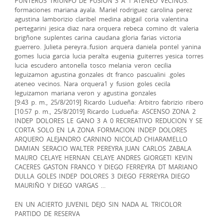
PUNTEROS TRIUNFO DE FUSION 3 A 1 ATENEO VECINOS.
formaciones mariana ayala. Mariel rodriguez carolina perez
agustina lamborizio claribel medina abigail coria valentina
pertegarini jesica diaz nara orquera rebeca comino dt valeria
brigñone suplentes carina caudana gloria farias victoria
guerrero. Julieta pereyra..fusion arquera daniela pontel yanina
gomes lucia garcia lucia peralta eugenia guiterres yesica torres
lucia escudero antonella tosco melania veron cecilia
leguizamon agustina gonzales dt franco pascualini .goles
ateneo vecinos. Nara orquera1 y fusion goles cecila
leguizamon mariana veron y agustina gonzales
[9:43 p. m., 25/8/2019] Ricardo Ludueña: Arbitro fabrizio ribero
[10:57 p. m., 25/8/2019] Ricardo Ludueña: ASCENSO ZONA 2
INDEP DOLORES LE GANO 3 A 0 RECREATIVO REDUCION Y SE
CORTA SOLO EN LA ZONA FORMACION INDEP DOLORES
ARQUERO ALEJANDRO CARNINO NICOLAD CHIARAMELLO
DAMIAN SERACIO WALTER PEREYRA JUAN CARLOS ZABALA
MAURO CELAYE HERNAN CELAYE ANDRES GIORGETI KEVIN
CACERES GASTON FRANCO Y DIEGO FERREYRA DT MARIANO
DULLA GOLES INDEP DOLORES 3 DIEGO FERREYRA DIEGO
MAURIÑO Y DIEGO VARGAS …
EN UN ACIERTO JUVENIL DEJO SIN NADA AL TRICOLOR
PARTIDO DE RESERVA