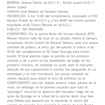
RESERVA: Ateneo Vecino de (G.C.) 0 – Acción Juvenil (G.D.) 1
(Kevin López)
CANCHA: José Melano de General Cabrera.
INCIDENCIAS: A los 12:40´del complemento, expulsado el (10)
Renato Pinedo en (A.V.G.C.) y a los 46:00´del mismo periodo
expulsado el (6) Franco Berardi en (A.V.G.C.).
PUBLICO: 700 PERSONAS.
COMENTARIO: Por la quinta fecha del torneo clausura 2019,
Ateneo Vecinos callo de local en su estadio, frente al siempre
complicado Acción Juvenil de General Deheza, ante una buena
cantidad de público, el único gol del partido lo marco a los
02:30´del complemento el (5) Cesar Quiroga para Acción
Juvenil. El local planteo mejor el partido en los primeros
minutos y de a poco se fue adueñando del juego en los
primeros minutos, sin embargo no pudo abrir el marcador,
después de esa superioridad el partido fue decayendo en su
intensidad y se hizo monótono, con pocas variantes en
ambos equipos para atacar el arco de enfrente, en el
COMPLEMENTO otra vez Ateneo arranco mejor parado en el
inicio, sin embargo en la primera situación que tubo el
“aurinegro” encontró la apertura del marcador luego de un
quite de Quiroga en la mitad de la cancha, abrió muy bien
para Matea que apareció por la izquierda, el centro del
volante de creación que encontró la cabeza de Juan Bueno