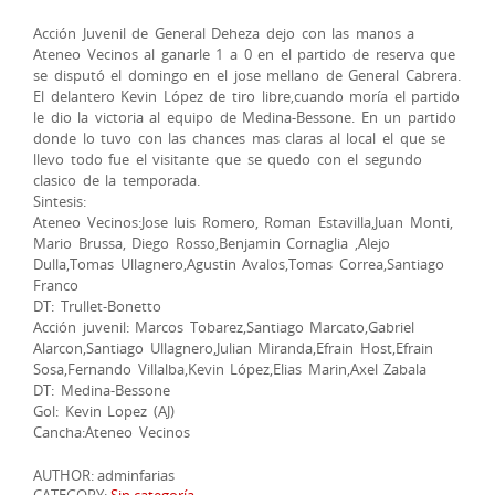
Acción Juvenil de General Deheza dejo con las manos a
Ateneo Vecinos al ganarle 1 a 0 en el partido de reserva que
se disputó el domingo en el jose mellano de General Cabrera.
El delantero Kevin López de tiro libre,cuando moría el partido
le dio la victoria al equipo de Medina-Bessone. En un partido
donde lo tuvo con las chances mas claras al local el que se
llevo todo fue el visitante que se quedo con el segundo
clasico de la temporada.
Sintesis:
Ateneo Vecinos:Jose luis Romero, Roman Estavilla,Juan Monti,
Mario Brussa, Diego Rosso,Benjamin Cornaglia ,Alejo
Dulla,Tomas Ullagnero,Agustin Avalos,Tomas Correa,Santiago
Franco
DT: Trullet-Bonetto
Acción juvenil: Marcos Tobarez,Santiago Marcato,Gabriel
Alarcon,Santiago Ullagnero,Julian Miranda,Efrain Host,Efrain
Sosa,Fernando Villalba,Kevin López,Elias Marin,Axel Zabala
DT: Medina-Bessone
Gol: Kevin Lopez (AJ)
Cancha:Ateneo Vecinos
AUTHOR: adminfarias
CATEGORY:
Sin categoría