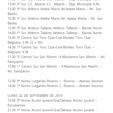
13.00 3ª Sur C.C. Alberdi C.C. Alberdi – Dep. Municipal A.M.
13.00 3ª Sur Atlético Adelia María Atl.Adelia María – Atl. San
Basilio
15.00 1ª Sur Atlético Adelia María Atl. Adelia María – Atl. San
Basilio
12.00 3ª Sur Atlético Talleres Atlético Talleres – Banda Norte
14.00 1ª Sur Atlético Talleres Atlético Talleres – Banda Norte
12.45 3ª Centro Sur Toro Club-Cnel.Moldes Toro Club –
Belgrano V.M. (2 x 35’)
14.30 1ª Centro Sur Toro Club-Cnel.Moldes Toro Club –
Belgrano V.M.
11.00 3° Centro Sur San Martín -V.Mackenna San Martín – Atl.
Sampacho
13.00 1° Centro Sur San Martín – V.Mackenna San Martín –
Atl. Sampacho
12.00 3ª Norte Lutgardis Riveros L. Riveros – Ateneo Vecinos
14.00 1ª Norte Lutgardis Riveros L. Riveros – Ateneo Vecinos
LUNES 02 DE SEPTIEMBRE DE 2019
19.30 3ª Norte Acción Juvenil-Gral.Deheza Acción Juvenil –
Estudiantes
21.30 1ª Norte Acción Juvenil-Gral.Deheza Acción Juvenil –