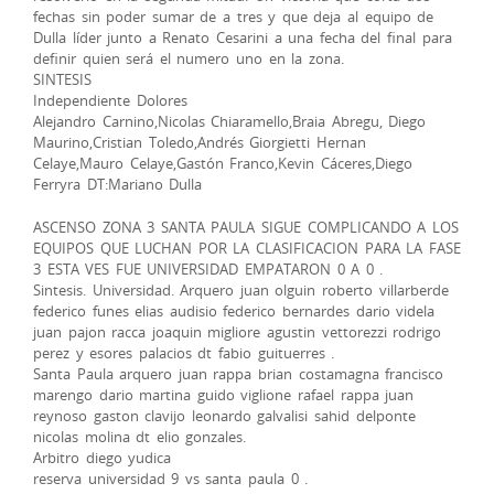
fechas sin poder sumar de a tres y que deja al equipo de
Dulla líder junto a Renato Cesarini a una fecha del final para
definir quien será el numero uno en la zona.
SINTESIS
Independiente Dolores
Alejandro Carnino,Nicolas Chiaramello,Braia Abregu, Diego
Maurino,Cristian Toledo,Andrés Giorgietti Hernan
Celaye,Mauro Celaye,Gastón Franco,Kevin Cáceres,Diego
Ferryra DT:Mariano Dulla
ASCENSO ZONA 3 SANTA PAULA SIGUE COMPLICANDO A LOS
EQUIPOS QUE LUCHAN POR LA CLASIFICACION PARA LA FASE
3 ESTA VES FUE UNIVERSIDAD EMPATARON 0 A 0 .
Sintesis. Universidad. Arquero juan olguin roberto villarberde
federico funes elias audisio federico bernardes dario videla
juan pajon racca joaquin migliore agustin vettorezzi rodrigo
perez y esores palacios dt fabio guituerres .
Santa Paula arquero juan rappa brian costamagna francisco
marengo dario martina guido viglione rafael rappa juan
reynoso gaston clavijo leonardo galvalisi sahid delponte
nicolas molina dt elio gonzales.
Arbitro diego yudica
reserva universidad 9 vs santa paula 0 .