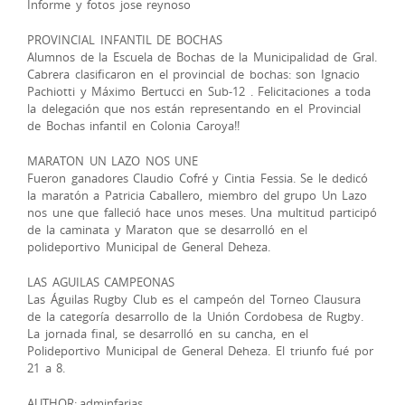
Informe y fotos jose reynoso
PROVINCIAL INFANTIL DE BOCHAS
Alumnos de la Escuela de Bochas de la Municipalidad de Gral.
Cabrera clasificaron en el provincial de bochas: son Ignacio
Pachiotti y Máximo Bertucci en Sub-12 . Felicitaciones a toda
la delegación que nos están representando en el Provincial
de Bochas infantil en Colonia Caroya!!
MARATON UN LAZO NOS UNE
Fueron ganadores Claudio Cofré y Cintia Fessia. Se le dedicó
la maratón a Patricia Caballero, miembro del grupo Un Lazo
nos une que falleció hace unos meses. Una multitud participó
de la caminata y Maraton que se desarrolló en el
polideportivo Municipal de General Deheza.
LAS AGUILAS CAMPEONAS
Las Águilas Rugby Club es el campeón del Torneo Clausura
de la categoría desarrollo de la Unión Cordobesa de Rugby.
La jornada final, se desarrolló en su cancha, en el
Polideportivo Municipal de General Deheza. El triunfo fué por
21 a 8.
AUTHOR: adminfarias