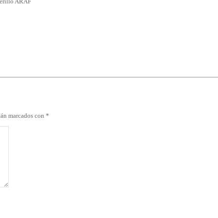
nerillo ARAF
stán marcados con
*