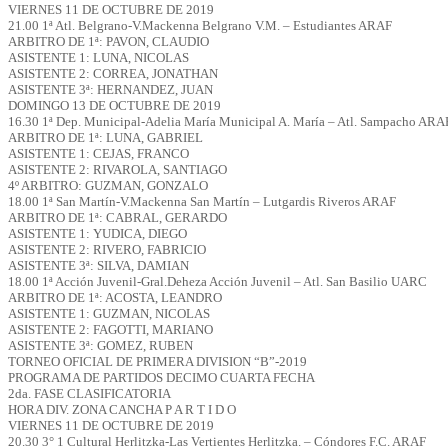
VIERNES 11 DE OCTUBRE DE 2019
21.00 1ª Atl. Belgrano-V.Mackenna Belgrano V.M. – Estudiantes ARAF
ARBITRO DE 1ª: PAVON, CLAUDIO
ASISTENTE 1: LUNA, NICOLAS
ASISTENTE 2: CORREA, JONATHAN
ASISTENTE 3ª: HERNANDEZ, JUAN
DOMINGO 13 DE OCTUBRE DE 2019
16.30 1ª Dep. Municipal-Adelia María Municipal A. María – Atl. Sampacho ARA
ARBITRO DE 1ª: LUNA, GABRIEL
ASISTENTE 1: CEJAS, FRANCO
ASISTENTE 2: RIVAROLA, SANTIAGO
4º ARBITRO: GUZMAN, GONZALO
18.00 1ª San Martín-V.Mackenna San Martín – Lutgardis Riveros ARAF
ARBITRO DE 1ª: CABRAL, GERARDO
ASISTENTE 1: YUDICA, DIEGO
ASISTENTE 2: RIVERO, FABRICIO
ASISTENTE 3ª: SILVA, DAMIAN
18.00 1ª Acción Juvenil-Gral.Deheza Acción Juvenil – Atl. San Basilio UARC
ARBITRO DE 1ª: ACOSTA, LEANDRO
ASISTENTE 1: GUZMAN, NICOLAS
ASISTENTE 2: FAGOTTI, MARIANO
ASISTENTE 3ª: GOMEZ, RUBEN
TORNEO OFICIAL DE PRIMERA DIVISION “B”-2019
PROGRAMA DE PARTIDOS DECIMO CUARTA FECHA
2da. FASE CLASIFICATORIA
HORA DIV. ZONA CANCHA P A R T I D O
VIERNES 11 DE OCTUBRE DE 2019
20.30 3° 1 Cultural Herlitzka-Las Vertientes Herlitzka. – Cóndores F.C. ARAF