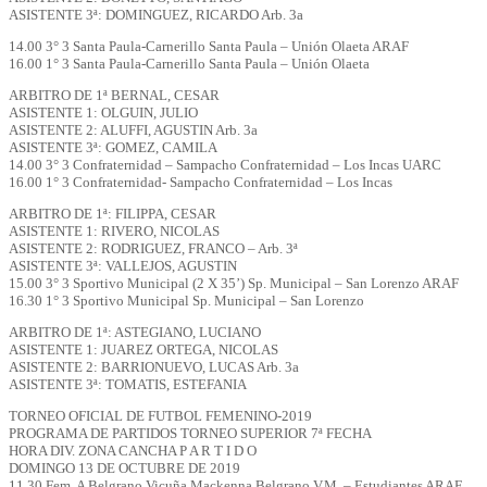
ASISTENTE 3ª: DOMINGUEZ, RICARDO Arb. 3a
14.00 3° 3 Santa Paula-Carnerillo Santa Paula – Unión Olaeta ARAF
16.00 1° 3 Santa Paula-Carnerillo Santa Paula – Unión Olaeta
ARBITRO DE 1ª BERNAL, CESAR
ASISTENTE 1: OLGUIN, JULIO
ASISTENTE 2: ALUFFI, AGUSTIN Arb. 3a
ASISTENTE 3ª: GOMEZ, CAMILA
14.00 3° 3 Confraternidad – Sampacho Confraternidad – Los Incas UARC
16.00 1° 3 Confraternidad- Sampacho Confraternidad – Los Incas
ARBITRO DE 1ª: FILIPPA, CESAR
ASISTENTE 1: RIVERO, NICOLAS
ASISTENTE 2: RODRIGUEZ, FRANCO – Arb. 3ª
ASISTENTE 3ª: VALLEJOS, AGUSTIN
15.00 3° 3 Sportivo Municipal (2 X 35’) Sp. Municipal – San Lorenzo ARAF
16.30 1° 3 Sportivo Municipal Sp. Municipal – San Lorenzo
ARBITRO DE 1ª: ASTEGIANO, LUCIANO
ASISTENTE 1: JUAREZ ORTEGA, NICOLAS
ASISTENTE 2: BARRIONUEVO, LUCAS Arb. 3a
ASISTENTE 3ª: TOMATIS, ESTEFANIA
TORNEO OFICIAL DE FUTBOL FEMENINO-2019
PROGRAMA DE PARTIDOS TORNEO SUPERIOR 7ª FECHA
HORA DIV. ZONA CANCHA P A R T I D O
DOMINGO 13 DE OCTUBRE DE 2019
11.30 Fem. A Belgrano Vicuña Mackenna Belgrano V.M. – Estudiantes ARAF