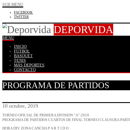
SUB MENU
FACEBOOK
TWITTER
DEPORVIDA
MENU
INICIO
FÚTBOL
BASQUET
TENIS
MÁS DEPORTES
CONTACTO
PROGRAMA DE PARTIDOS
10 octubre, 2019
TORNEO OFICIAL DE PRIMERA DIVISION “A”-2019
PROGRAMA DE PARTIDOS CUARTOS DE FINAL TORNEO CLAUSURA PART
HORA DIV. ZONA CANCHA P A R T I D O