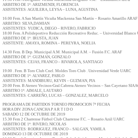
ARBITRO DE 1ª: ARIZMENDI, FLORENCIA
ASISTENTES: AGUILERA, LEYSA – LUNA, AGUSTINA
16.00 Fem. A San Martín Vicuña Mackenna San Martín – Rosario Amarillo ARAF
ARBITRO: SILVA,DAMIAN
ASISTENTES: YUDICA, DIEGO – RIVERO, FABRICIO
18.00 Fem. A Polideportivo Reducción Recreativo Reduc. – Universidad Blanc
ARBITRO DE 1ª: IRUSTA, JUAN
ASISTENTE: AMAYA, ROMINA – PEREYRA, NOELIA
14.30 Fem. B Dep. Municipal A.M. Municipal A.M. – Fusión F.C. ARAF
ARBITRO DE 1ª: GUZMAN, GONZALO
ASISTENTES: CEJAS, FRANCO – RIVAROLA, SANTIAGO
19.00 . Fem. B Toro Club Cnel. Moldes Toro Club . Universidad Verde UARC
ARBITRO DE 1ª: ALVAREZ, PABLO
ASISTENTES: MANDIBURU, KEVIN – GUZMAN, PIA
20.00 Fem. B Ateneo Vecinos-Gral.Cabrera Ateneo Vecinos – San Cayetano SIA
ARBITRO 1ª: AIMALE, LAUTARO
ASISTENTES: CARREÑO, LUCAS – GONZALEZ, MARCELO
PROGRAMA DE PARTIDOS TORNEO PROMOCION 7ª FECHA
HORA DIV. ZONA CANCHA P A R T I D O
SABADO 12 DE OCTUBRE DE 2019
15.30 Fem 2 Charrense Fútbol Club Charrense F.C. – Rosario Azúl UARC
ARBITRO DE 1ª: RIVERO, NICOLAS
ASISTENTES: RODRIGUEZ, FRANCO – SALGAN, YAMILA
DOMINGO 13 DE OCTUBRE DE 2019