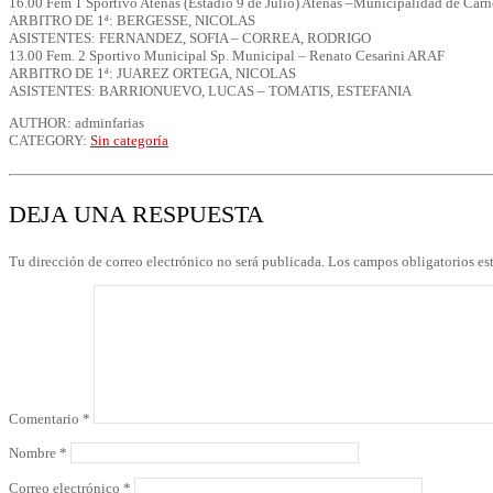
16.00 Fem 1 Sportivo Atenas (Estadio 9 de Julio) Atenas –Municipalidad de Car
ARBITRO DE 1ª: BERGESSE, NICOLAS
ASISTENTES: FERNANDEZ, SOFIA – CORREA, RODRIGO
13.00 Fem. 2 Sportivo Municipal Sp. Municipal – Renato Cesarini ARAF
ARBITRO DE 1ª: JUAREZ ORTEGA, NICOLAS
ASISTENTES: BARRIONUEVO, LUCAS – TOMATIS, ESTEFANIA
AUTHOR: adminfarias
CATEGORY:
Sin categoría
DEJA UNA RESPUESTA
Tu dirección de correo electrónico no será publicada.
Los campos obligatorios e
Comentario
*
Nombre
*
Correo electrónico
*