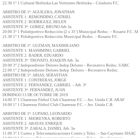
22.30 1° 1 Cultural Herlitzka-Las Vertientes Herlitzka – Cóndores F.C.
ARBITRO DE 1ª: AGUILERA, JONATHAN
ASISTENTE 1: REMONDINO, CATRIEL
ASISTENTE 2: RODRIGUEZ, BELEN
ASISTENTE 3ª: GOMEZ, BRUNO Arb 3a
20.00 3° 1 Polideportivo Reducción (2 x 35’) Municipal Reduc. – Rosario F.C. 
21.30 1° 1 Polideportivo Reducción Municipal Reduc. – Rosario F.C.
ARBITRO DE 1ª: GUZMAN, MAXIMILIANO
ASISTENTE 1: MASSIMINO, GABRIEL
ASISTENTE 2: BADER, EDUARDO
ASISTENTE 3ª: TROVATO, JOAQUIN Arb. 3a
20.00 3° 2 Independiente Dolores Indep.Dolores – Recreativo Reduc. UARC
22.00 1° 2 Independiente Dolores Indep. Dolores – Recreativo Reduc.
ARBITRO DE 1ª: ARIAS, SEBASTIAN
ASISTENTE 1: CONTRERAS, JORGE
ASISTENTE 2: FERNANDEZ, GABRIEL – Arb. 3ª
ASISTENTE 3ª: FERNANDEZ, JUAN
DOMINGO 13 DE OCTUBRE DE 2019
14.00 3° 1 Charrense Fútbol Club Charrense F.C. – Juv. Unida C.B. ARAF
16.00 1° 1 Charrense Fútbol Club Charrense F.C. – Juv. Unida C.B.
ARBITRO DE 1ª: LUPANO, LEONARDO
ASISTENTE 1: MIOREYRA, ROBERTO
ASISTENTE 2: ABAYAY, ENRIQUE
ASISTENTE 3ª: ZABALA, DANIEL Arb. 3a
11.00 3° 1 Correo y Telecomunicaciones Correo y Telec. – San Cayetano SIAAC