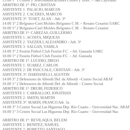
13.00 1° 1 Correo y Telecomunicaciones Correo y Telec. – San Cayetano
ARBITRO DE 1ª: PIO, CRISTIAN
ASISTENTE 1: PALACIO, MARCOS
ASISTENTE 2: CACERES, MARCOS
ASISTENTE 3ª: TUSET, ALAN – Arb. 3ª
14.00 3° 2 Belgrano-Cnel.Moldes Belgrano C.M. – Renato Cesarini UARC
16.00 1° 2 Belgrano-Cnel.Moldes Belgrano C.M. – Renato Cesarini
ARBITRO DE 1ª: CABEZAS, GUILLERMO
ASISTENTE 1: ACOSTA, MIQUEAS
ASISTENTE 2: TAZZIOLI, ALEJANDRO – Arb. 3ª
ASISTENTE 3: SALGAN, YAMILA
14.00 3° 2 Fusión Fútbol Club Fusión F.C. – Atl. Granada UARC
16.00 1° 2 Fusión Fútbol Club Fusión F.C. – Atl. Granada
ARBITRO DE 1ª: LUCERO, DIEGO
ASISTENTE 1: SUAREZ, CARLOS
ASISTENTE 2: DE PASCUALE, CRISTIAN – Arb. 3ª
ASISTENTE 3ª: DARDANELLI, AGUSTIN
14.00 3° 2 Defensores de Alberdi Def. de Alberdi –Centro Social ARAF
16.00 1° 2 Defensores de Alberdi Def. de Alberdi – Centro Social
ARBITRO DE 1ª: DRUBI, FEDERICO
ASISTENTE 1: CARBALLOO, JONATHAN
ASISTENTE 2: SMITH, MARTIN
ASISTENTE 3ª: MARIN, FRANCO Arb. 3a
14.00 3° 3 Centro Social Las Higueras Dep. Río Cuarto – Universidad Nac. ARAF
16.00 1° 3 Centro Social Las Higueras Dep. Río Cuarto – Universidad Nac.
ARBITRO DE 1ª: BEVILAQUA, BELEM
ASISTENTE 1: BENITEZ, NAHUEL
ASISTENTE 2: BONETTO, SANTIAGO