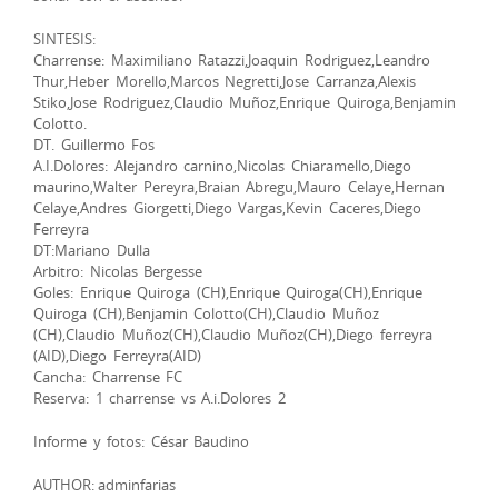
SINTESIS:
Charrense: Maximiliano Ratazzi,Joaquin Rodriguez,Leandro
Thur,Heber Morello,Marcos Negretti,Jose Carranza,Alexis
Stiko,Jose Rodriguez,Claudio Muñoz,Enrique Quiroga,Benjamin
Colotto.
DT. Guillermo Fos
A.I.Dolores: Alejandro carnino,Nicolas Chiaramello,Diego
maurino,Walter Pereyra,Braian Abregu,Mauro Celaye,Hernan
Celaye,Andres Giorgetti,Diego Vargas,Kevin Caceres,Diego
Ferreyra
DT:Mariano Dulla
Arbitro: Nicolas Bergesse
Goles: Enrique Quiroga (CH),Enrique Quiroga(CH),Enrique
Quiroga (CH),Benjamin Colotto(CH),Claudio Muñoz
(CH),Claudio Muñoz(CH),Claudio Muñoz(CH),Diego ferreyra
(AID),Diego Ferreyra(AID)
Cancha: Charrense FC
Reserva: 1 charrense vs A.i.Dolores 2
Informe y fotos: César Baudino
AUTHOR: adminfarias