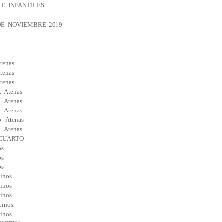
 E INFANTILES
DE NOVIEMBRE 2019
tenas
tenas
tenas
. Atenas
. Atenas
. Atenas
. Atenas
. Atenas
 CUARTO
os
os
os
inos
inos
inos
cinos
inos