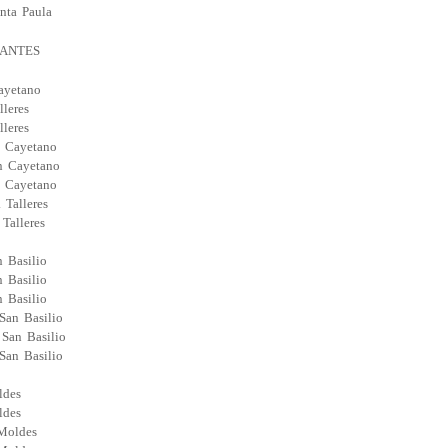
nta Paula
IANTES
ayetano
leres
leres
n Cayetano
n Cayetano
n Cayetano
 Talleres
Talleres
 Basilio
 Basilio
 Basilio
San Basilio
 San Basilio
San Basilio
ldes
ldes
 Moldes