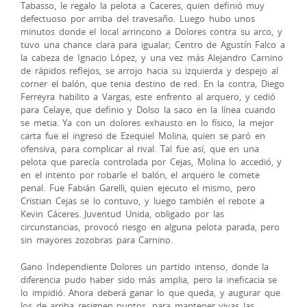
Tabasso, le regalo la pelota a Caceres, quien definió muy
defectuoso por arriba del travesaño. Luego hubo unos
minutos donde el local arrincono a Dolores contra su arco, y
tuvo una chance clara para igualar; Centro de Agustín Falco a
la cabeza de Ignacio López, y una vez más Alejandro Carnino
de rápidos reflejos, se arrojo hacia su izquierda y despejo al
corner el balón, que tenia destino de red. En la contra, Diego
Ferreyra habilito a Vargas, este enfrento al arquero, y cedió
para Celaye, que definio y Dolso la saco en la línea cuando
se metia. Ya con un dolores exhausto en lo físico, la mejor
carta fue el ingreso de Ezequiel Molina, quien se paró en
ofensiva, para complicar al rival. Tal fue así, que en una
pelota que parecía controlada por Cejas, Molina lo accedió, y
en el intento por robarle el balón, el arquero le comete
penal. Fue Fabián Garelli, quien ejecuto el mismo, pero
Cristian Cejas se lo contuvo, y luego también el rebote a
Kevin Cáceres. Juventud Unida, obligado por las
circunstancias, provocó riesgo en alguna pelota parada, pero
sin mayores zozobras para Carnino.
Gano Independiente Dolores un partido intenso, donde la
diferencia pudo haber sido más amplia, pero la ineficacia se
lo impidió. Ahora deberá ganar lo que queda, y augurar que
los de arriba resignen puntos, para mantener vivas las