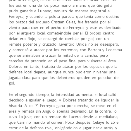
fue asi, en una de los poco mano a mano que Giorgetti
pudo ganarle a Lupano, habilito de manera magistral a
Ferreyra, y cuando la pelota parecía que tenía como destino
los brazos del arquero Cristian Cejas, fue frenada por el
viento para caer en el pecho de Ferreyra, y este es derribado
por el arquero local, cometiéndole penal. El propio centro
delantero Rojo, se encargó de cambiar por gol, con un
remate potente y cruzado. Juventud Unida no se desesperó,
y comenzó a atacar por los extremos, con Barrera y Ledesma
que se animaban a cruzar la mitad de la cancha, pero
carecían de precisión en el pase final para vulnerar el área.
Dolores en tanto, trataba de atacar por los espacios que la
defensa local dejaba, aunque nunca pudieron hilvanar una
jugada clara para que los delanteros qeuden en posición de
gol.
En el segundo tiempo, la intensidad aumento. El local salió
decidido a igualar el juego, y Dolores tratando de liquidar la
historia. A los 7’, Ferreyra gana por derecha, se mete en el
área y remata sin Angulo apenas desviado. En la contra, lo
tuvo La Juve, con un remate de Lucero desde la medialuna,
que Carnino mando al córner. Poco después, Celaye forzó el
error de la defensa rival, obligándolos a jugar hacia atrás, y