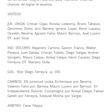
chances de lograr el ascenso.
SINTESIS:
JUV. UNIDA: Cristian Cejas; Nicolas Ledesma, Bruno Tabasso,
Geronimo Dolso, arco Barrera; Ignacio Lopez, Kevin Lupano,
Osvaldo Becerra, Agustin Falco; Mauro Barrozo, Axel Lucero.
DT. Juan Sosa.
IND. DOLORES: Alejandro Carnino; Gaston Franco, Walter
Pereyra, Juan Zabala, Cristian Toledo; Diego Vargas, Andres
Giorgetti, Mauro Celaye, Anibal Celaye; Kevin Caceres, Diego
Ferreyra; DT. Mariano Dulla.
GOL: 16’pt Diego Ferreyra –p- (ID).
CAMBIOS: EN Juventud unida; Etchenique por Becerra,
Valentin Falco por Barrera, Mauro Lucero por Barrozo. En
Independiente Dolores: Costamagna por Anibal Celaye, Fabian
Garelli por Ferreyra, Ezequiel Molina por Vargas.
ARBITRO: Cesar Filippa.