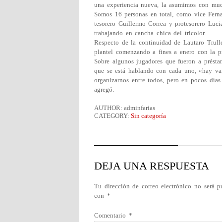
una experiencia nueva, la asumimos con muc
Somos 16 personas en total, como vice Ferna
tesorero Guillermo Correa y protesorero Luc
trabajando en cancha chica del tricolor.
Respecto de la continuidad de Lautaro Trulle
plantel comenzando a fines a enero con la pr
Sobre algunos jugadores que fueron a présta
que se está hablando con cada uno, «hay var
organizarnos entre todos, pero en pocos día
agregó.
AUTHOR: adminfarias
CATEGORY:
Sin categoría
DEJA UNA RESPUESTA
Tu dirección de correo electrónico no será p
con
*
Comentario
*