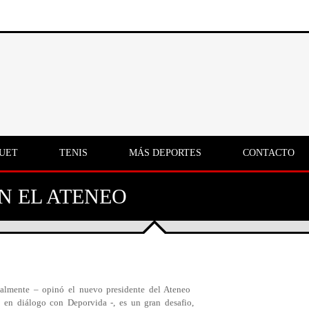
UET
TENIS
MÁS DEPORTES
CONTACTO
N EL ATENEO
nalmente – opinó el nuevo presidente del Ateneo
 en diálogo con Deporvida -, es un gran desafio,