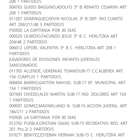
208 1 PARTIDO/S
004763 GUIDO BAGGINO,ADOLFO 3° B RENATO CESARINI ART
208 1 PARTIDO/S
011207 DOMINGUEZ,KEVIN NICOLAS 3° B DEP. RIO CUARTO
ART 204/211/48 3 PARTIDO/S
PIERDE LA CAPITANIA POR 30 DIAS
000529 OLMEDO,FACUNDO JESUS 3° B C. HERLITZKA ART
204/48 2 PARTIDO/S
006012 LEPORI, VALENTIN 3° B C. HERLITZKA ART 208 1
PARTIDO/S
JUGADORES DE DIVISIONES INFANTO JUVENILES
SANCIONADOS
011705 ALLENDE, GEREMIAS TOMASSUB-17 C.C.ALBERDI ART
154 CUMPLIO 1 PARTIDO/S
006604 BARRIO,GASTON NAHUEL SUB-17 SP. MUNICIPAL ART
154 1 PARTIDO/S
007493 OVIEDO,ALEX MARTIN SUB-17 IND. DOLORES ART 154
1 PARTIDO/S
009097 GOMEZ,MAXIMILIANO N. SUB-15 ACCION JUVENIL ART
186/211 2 PARTIDO/S
PIERDE LA CAPITANIA POR 30 DIAS
012702 PUEBLA,CRISTIAN ISAIAS SUB-15 RECREATIVO RED. ART
201 Pto.2) 2 PARTIDO/S
019271 BENITEZ,ESTEBAN HERNAN SUB-15 C. HERLITZKA ART