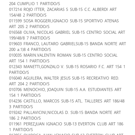
204 CUMPLIO 1 PARTIDO/S
017214 ROJO ITTER, ZACARIAS S SUB-15 C.C. ALBERDI ART
154/48 2 PARTIDO/S
011599 SOSA ROGGERI,IGNACIO SUB-15 SPORTIVO ATENAS
ART 205 2 PARTIDO/S
016568 OLIVA, NICOLAS GABRIEL SUB-15 CENTRO SOCIAL ART
199/48/8 7 PARTIDO/S
019603 FRANCO, LAUTARO GABRIELSUB-15 BANDA NORTE ART
200 a.1)8 4 PARTIDO/S
010035 MARIN.VALENTIN ROMAN SUB-15 CENTRO SOCIAL
ART 154 1 PARTIDO/S
012343 MANETTI,GONZALO V. SUB-15 ROSARIO F.C. ART 154 1
PARTIDO/S
016040 AGUILERA, WALTER JESUS SUB-15 RECREATIVO RED.
ART 204 2 PARTIDO/S
010706 MENOCHIO, JOAQUIN SUB-15 A.A. ESTUDIANTES ART
154 1 PARTIDO/S
014236 CASTILLO, MARCOS SUB-15 ATL. TALLERES ART 186/48
3 PARTIDO/S
019242 PALLAVICINI,NICOLAS D. SUB-15 BANDA NORTE ART
186 2 PARTIDO/S
011961 PEREZ,JUAN IGNACIO SUB-13 EVERTON CLUB ART 186
1 PARTIDO/S