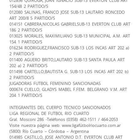
012856 QUIROGA, JUAN IGNACIO SUB-13 EVERTON CLUB ART
154/48 2 PARTIDO/S
012080 SALINAS, FRANCO JOSE SUB-13 LAUTARO RONCEDO
ART 200/8 5 PARTIDO/S
014151 CABRERA,NICOLAS GABRIELSUB-13 EVERTON CLUB ART
186 2 PARTIDO/S
013025 MORALES, MAXIMILIANO SUB-13 MUNICIPAL A.M. ART
154 1 PARTIDO/S
016234 RODRIGUEZ,FRANCISCO SUB-13 LOS INCAS ART 202 a)
2 PARTIDO/S
011400 AGUERO BRITO,LAUTARO SUB-13 SANTA PAULA ART
202 a) 2 PARTIDO/S
011498 CARTELLO,BAUTISTA G. SUB-13 LOS INCAS ART 202 b)
2 PARTIDO/S
JUGADORAS FUTBOL FEMENINO SANCIONADAS
000674 CUELLO, GLADYS MABEL F.FEM. BELGRANO V.M. ART
204 1 PARTIDO/S
INTEGRANTES DEL CUERPO TECNICO SANCIONADOS
LIGA REGIONAL DE FUTBOL RIO CUARTO
Gral. Mosconi 286 -Teléfonos (0358) 462-1511 / 464-2053
Visite nuestra página web: www.ligafútbolriocuarto.com.ar
(5800) Río Cuarto – Córdoba – Argentina
014985 CASTILLO, JOSE ANTONIO D.T. EVERTON CLUB ART