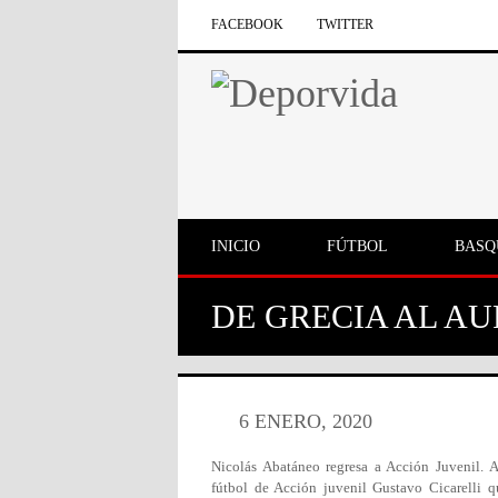
FACEBOOK
TWITTER
INICIO
FÚTBOL
BASQ
DE GRECIA AL A
6 ENERO, 2020
Nicolás Abatáneo regresa a Acción Juvenil. A
fútbol de Acción juvenil Gustavo Cicarelli q