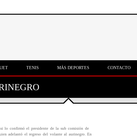
UET
TENIS
MÁS DEPORTES
CONTACTO
URINEGRO
si lo confirmó el presidente de la sub comisión de
uien adelantó el regreso del volante al aurinegro. En