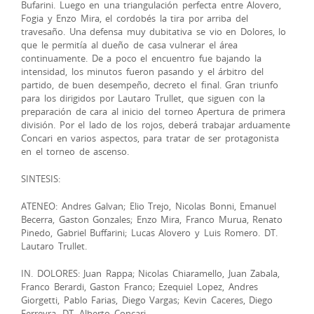
Bufarini. Luego en una triangulación perfecta entre Alovero,
Fogia y Enzo Mira, el cordobés la tira por arriba del
travesaño. Una defensa muy dubitativa se vio en Dolores, lo
que le permitía al dueño de casa vulnerar el área
continuamente. De a poco el encuentro fue bajando la
intensidad, los minutos fueron pasando y el árbitro del
partido, de buen desempeño, decreto el final. Gran triunfo
para los dirigidos por Lautaro Trullet, que siguen con la
preparación de cara al inicio del torneo Apertura de primera
división. Por el lado de los rojos, deberá trabajar arduamente
Concari en varios aspectos, para tratar de ser protagonista
en el torneo de ascenso.
SINTESIS:
ATENEO: Andres Galvan; Elio Trejo, Nicolas Bonni, Emanuel
Becerra, Gaston Gonzales; Enzo Mira, Franco Murua, Renato
Pinedo, Gabriel Buffarini; Lucas Alovero y Luis Romero. DT.
Lautaro Trullet.
IN. DOLORES: Juan Rappa; Nicolas Chiaramello, Juan Zabala,
Franco Berardi, Gaston Franco; Ezequiel Lopez, Andres
Giorgetti, Pablo Farias, Diego Vargas; Kevin Caceres, Diego
Ferreyra. DT. Alberto Concari.