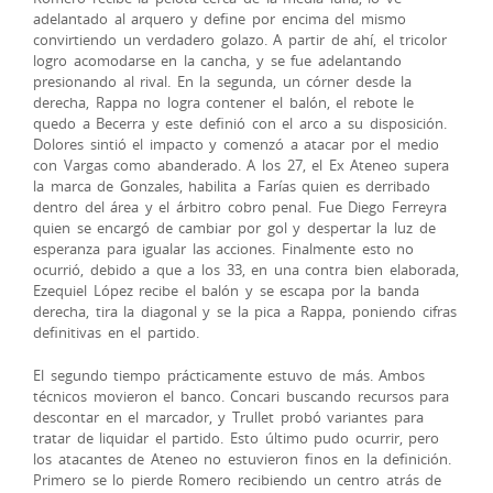
adelantado al arquero y define por encima del mismo
convirtiendo un verdadero golazo. A partir de ahí, el tricolor
logro acomodarse en la cancha, y se fue adelantando
presionando al rival. En la segunda, un córner desde la
derecha, Rappa no logra contener el balón, el rebote le
quedo a Becerra y este definió con el arco a su disposición.
Dolores sintió el impacto y comenzó a atacar por el medio
con Vargas como abanderado. A los 27, el Ex Ateneo supera
la marca de Gonzales, habilita a Farías quien es derribado
dentro del área y el árbitro cobro penal. Fue Diego Ferreyra
quien se encargó de cambiar por gol y despertar la luz de
esperanza para igualar las acciones. Finalmente esto no
ocurrió, debido a que a los 33, en una contra bien elaborada,
Ezequiel López recibe el balón y se escapa por la banda
derecha, tira la diagonal y se la pica a Rappa, poniendo cifras
definitivas en el partido.
El segundo tiempo prácticamente estuvo de más. Ambos
técnicos movieron el banco. Concari buscando recursos para
descontar en el marcador, y Trullet probó variantes para
tratar de liquidar el partido. Esto último pudo ocurrir, pero
los atacantes de Ateneo no estuvieron finos en la definición.
Primero se lo pierde Romero recibiendo un centro atrás de