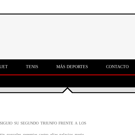
UET
TENIS
MÁS DEPORTES
CONTACTO
IGUIO SU SEGUNDO TRIUNFO FRENTE A LOS
gonzales geremias castro elias palacios mario