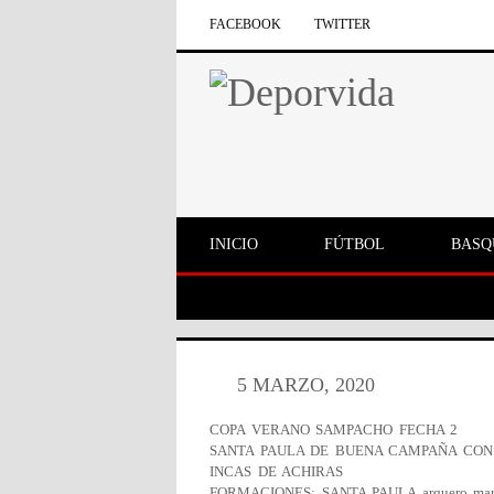
FACEBOOK
TWITTER
INICIO
FÚTBOL
BASQ
5 MARZO, 2020
COPA VERANO SAMPACHO FECHA 2
SANTA PAULA DE BUENA CAMPAÑA CONS
INCAS DE ACHIRAS
FORMACIONES: SANTA PAULA arquero martin 