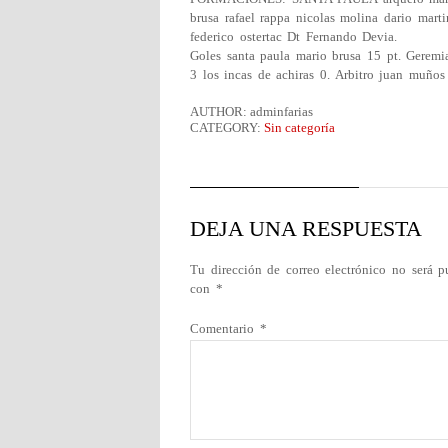
brusa rafael rappa nicolas molina dario mart
federico ostertac Dt Fernando Devia.
Goles santa paula mario brusa 15 pt. Geremia
3 los incas de achiras 0. Arbitro juan muños
AUTHOR: adminfarias
CATEGORY:
Sin categoría
DEJA UNA RESPUESTA
Tu dirección de correo electrónico no será p
con
*
Comentario
*