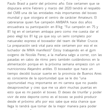
Paulo Brasil a partir del próximo año. Este certamen que se
disputara entre Febrero y marzo del 2020 tendrá el respaldo
del CMB una de las entidades más importantes del boxeo
mundial y que otorgara el centro de carácter Amateurs. El
cabreranse quien fue campeón AMBAPA hace dos años
encuadrara su participación en 81kg. “Fui campeón en 75 y
81 kg en el certamen ambapa pero como me cuesta dar el
peso elegí los 81 kg ya que soy un semi completo por
natuaralez expreso el boxeador del team de Walter Crucce.
La preparación será vital para este certamen por eso el ex
luchador de MMA manifestó” Estoy trabajando en el gym
oxigeno de Nicolás Perez, a la mañana salgo a correr, con las
pasadas en cabio de ritmo pero también cuidándonos en la
alimentación porque en la próxima semana empiezo con un
nutricionista Alejandro ardiles. El boxeador que hace un
tiempo decidió buscar suerte en la provincia de Buenos Aires
es consciente de la oportunidad que se le dio “una
oportunidad muy importante en mi carrera que no puedo
desaprovechar y creo que me va abrir muchas puertas en
esto que es mi pasión el boxeo. El deseo de triunfar y poder
vivir de este deporte como es el boxeo se podrá producir
desde el próximo año por eso sabe que esta chance que
llega lo tendrá que tomar de la mejor manera para poder