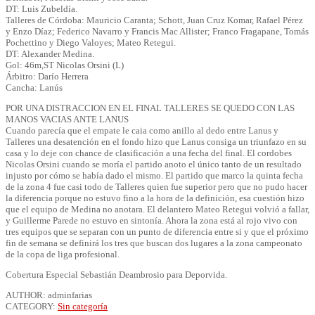
DT: Luis Zubeldía.
Talleres de Córdoba: Mauricio Caranta; Schott, Juan Cruz Komar, Rafael Pérez
y Enzo Díaz; Federico Navarro y Francis Mac Allister; Franco Fragapane, Tomás
Pochettino y Diego Valoyes; Mateo Retegui.
DT: Alexander Medina.
Gol: 46m,ST Nicolas Orsini (L)
Árbitro: Darío Herrera
Cancha: Lanús
POR UNA DISTRACCION EN EL FINAL TALLERES SE QUEDO CON LAS
MANOS VACIAS ANTE LANUS
Cuando parecía que el empate le caia como anillo al dedo entre Lanus y
Talleres una desatención en el fondo hizo que Lanus consiga un triunfazo en su
casa y lo deje con chance de clasificación a una fecha del final. El cordobes
Nicolas Orsini cuando se moría el partido anoto el único tanto de un resultado
injusto por cómo se había dado el mismo. El partido que marco la quinta fecha
de la zona 4 fue casi todo de Talleres quien fue superior pero que no pudo hacer
la diferencia porque no estuvo fino a la hora de la definición, esa cuestión hizo
que el equipo de Medina no anotara. El delantero Mateo Retegui volvió a fallar,
y Guillerme Parede no estuvo en sintonía. Ahora la zona está al rojo vivo con
tres equipos que se separan con un punto de diferencia entre si y que el próximo
fin de semana se definirá los tres que buscan dos lugares a la zona campeonato
de la copa de liga profesional.
Cobertura Especial Sebastián Deambrosio para Deporvida.
AUTHOR: adminfarias
CATEGORY:
Sin categoría