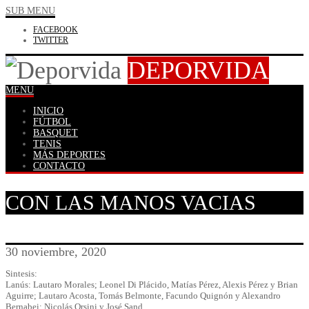
SUB MENU
FACEBOOK
TWITTER
DEPORVIDA
MENU
INICIO
FÚTBOL
BASQUET
TENIS
MÁS DEPORTES
CONTACTO
CON LAS MANOS VACIAS
30 noviembre, 2020
Sintesis:
Lanús: Lautaro Morales; Leonel Di Plácido, Matías Pérez, Alexis Pérez y Brian
Aguirre; Lautaro Acosta, Tomás Belmonte, Facundo Quignón y Alexandro
Bernabei; Nicolás Orsini y José Sand.