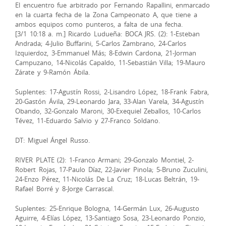
El encuentro fue arbitrado por Fernando Rapallini, enmarcado
en la cuarta fecha de la Zona Campeonato A, que tiene a
ambos equipos como punteros, a falta de una fecha.
[3/1 10:18 a. m.] Ricardo Ludueña: BOCA JRS. (2): 1-Esteban
Andrada; 4-Julio Buffarini, 5-Carlos Zambrano, 24-Carlos
Izquierdoz, 3-Emmanuel Más; 8-Edwin Cardona, 21-Jorman
Campuzano, 14-Nicolás Capaldo, 11-Sebastián Villa; 19-Mauro
Zárate y 9-Ramón Ábila.
Suplentes: 17-Agustín Rossi, 2-Lisandro López, 18-Frank Fabra,
20-Gastón Ávila, 29-Leonardo Jara, 33-Alan Varela, 34-Agustín
Obando, 32-Gonzalo Maroni, 30-Exequiel Zeballos, 10-Carlos
Tévez, 11-Eduardo Salvio y 27-Franco Soldano.
DT: Miguel Ángel Russo.
RIVER PLATE (2): 1-Franco Armani; 29-Gonzalo Montiel, 2-
Robert Rojas, 17-Paulo Díaz, 22-Javier Pinola; 5-Bruno Zuculini,
24-Enzo Pérez, 11-Nicolás De La Cruz; 18-Lucas Beltrán, 19-
Rafael Borré y 8-Jorge Carrascal.
Suplentes: 25-Enrique Bologna, 14-Germán Lux, 26-Augusto
Aguirre, 4-Elías López, 13-Santiago Sosa, 23-Leonardo Ponzio,