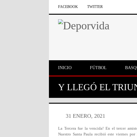
FACEBOOK
TWITTER
INICIO
FÚTBOL
BASQ
Y LLEGÓ EL TRIU
31 ENERO, 2021
La Tercera fue la vencida! En el tercer amis
Nuestro Santa Paula recibió este viernes po