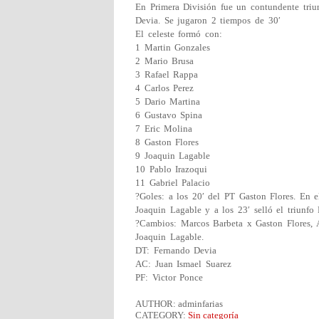
En Primera División fue un contundente triu
Devia. Se jugaron 2 tiempos de 30′
El celeste formó con:
1 Martin Gonzales
2 Mario Brusa
3 Rafael Rappa
4 Carlos Perez
5 Dario Martina
6 Gustavo Spina
7 Eric Molina
8 Gaston Flores
9 Joaquin Lagable
10 Pablo Irazoqui
11 Gabriel Palacio
?Goles: a los 20′ del PT Gaston Flores. En e
Joaquin Lagable y a los 23′ selló el triunfo 
?Cambios: Marcos Barbeta x Gaston Flores, 
Joaquin Lagable.
DT: Fernando Devia
AC: Juan Ismael Suarez
PF: Victor Ponce
AUTHOR: adminfarias
CATEGORY:
Sin categoría