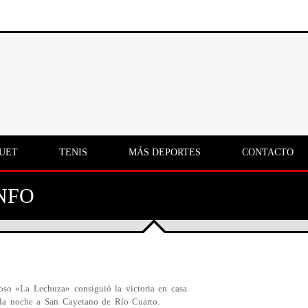
UET
TENIS
MÁS DEPORTES
CONTACTO
NFO
toso «La Lechuza» consiguió la victoria en casa.
r la noche a San Cayetano de Río Cuarto.