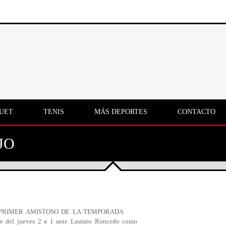
UET
TENIS
MÁS DEPORTES
CONTACTO
JO
 PRIMER AMISTOSO DE LA TEMPORADA
he del jueves 2 a 1 ante Lautaro Roncedo como