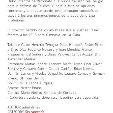
Hubo intentos de Patronato que nunca tuvieron real peligro
para la defensa de Talleres. Y, ante la falta de opciones
concretas y la impotencia del rival, el equipo cordobés se
aseguró los tres primeros puntos de la Copa de la Liga
Profesional.
El próximo partido de los albiazules será el viernes 19 de
febrero a las 19.15 ante Gimnasia, en La Plata.
Talleres: Guido Herrera; Tenaglia, Piero Hincapié, Rafael Pérez
y Enzo Díaz; Federico Navarro y Juan Méndez; Franco
Fragapane, Joel Soñora y Diego Valoyes; Carlos Auzqui. DT:
Alexander Medina.
Patronato: Matías Ibáñez; Leandro Marín, Dylan Gissi, Oliver
Benítez y Gustavo Canto; Gabriel Gudiño, Brian Nievas,
Damián Lemos y Nicolás Delgadillo; Lautaro Comas y Germán
Rivero. DT: Iván Delfino.
Gol: 16 m,PT Carlos Auzqui(T)
Arbitro: Néstor Pitana.
Cancha: Mario Alberto Kempes, de Córdoba.
: Cobertura desde cordoba cesar baudino para deporvida
AUTHOR: adminfarias
CATEGORY:
Sin categoría