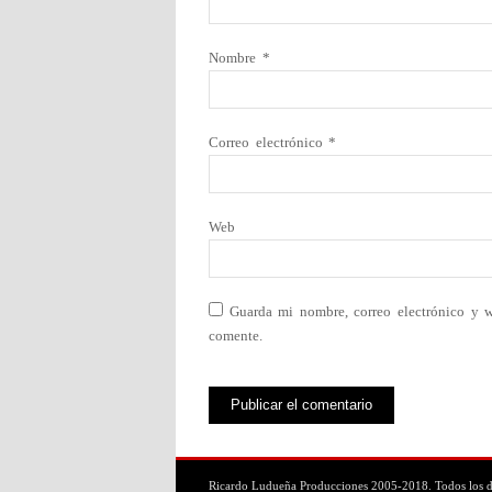
Nombre
*
Correo electrónico
*
Web
Guarda mi nombre, correo electrónico y 
comente.
Ricardo Ludueña Producciones 2005-2018. Todos los d