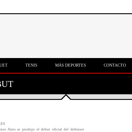
UET
TENIS
MÁS DEPORTES
CONTACTO
BUT
RES
os Aires se produjo el debut oficial del defensor