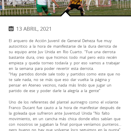
13 ABRIL, 2021
El arquero de Acción Juvenil de General Deheza fue muy
autocritico a la hora de manifestarse de la dura derrota de
su equipo ante Juv Unida en Rio Cuarto. ”Fue una derrota
bastante dura, creo que hicimos todo mal pero esto recién
empieza y queda torneo todavía y por eso vamos a trabajar
en la semana para poder revertir esta derrota.
“Hay partidos donde sale todo y partidos como este que no
te sale nada, no se más que eso dar vuelta la página y
pensar en Ateneo vecinos, nada más lindo que jugar un
partido de ese y poder darle la alegría a la gente”
Uno de los referentes del plantel aurinegro como el volante
Franco Ducant fue cauto a la hora de manifestar después de
la goleada que sufrieron ante Juventud Unida “No falto
movimiento, en un cancha más chica donde ellos sabían que
con nosotros se jugaban la final porque veníamos punteros…
pero bueno no hay que volverse loco seguimos en la punta”