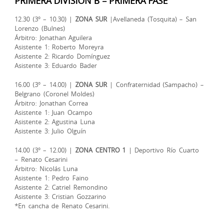
PRIMERA DIVISIÓN B – PRIMERA FASE
12.30 (3º – 10.30) |
ZONA SUR
|Avellaneda (Tosquita) – San
Lorenzo (Bulnes)
Árbitro: Jonathan Aguilera
Asistente 1: Roberto Moreyra
Asistente 2: Ricardo Domínguez
Asistente 3: Eduardo Bader
16.00 (3º – 14.00) |
ZONA SUR
| Confraternidad (Sampacho) –
Belgrano (Coronel Moldes)
Árbitro: Jonathan Correa
Asistente 1: Juan Ocampo
Asistente 2: Agustina Luna
Asistente 3: Julio Olguín
14.00 (3º – 12.00) |
ZONA CENTRO 1
| Deportivo Río Cuarto
– Renato Cesarini
Árbitro: Nicolás Luna
Asistente 1: Pedro Faino
Asistente 2: Catriel Remondino
Asistente 3: Cristian Gozzarino
*En cancha de Renato Cesarini.