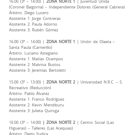
16.00 (3º – 14.00) |
ZONA NORTE 1
| Juventud Unida
(Coronel Baigorria) – Independiente Dolores (General Cabrera)
Árbitro: Diego Lucero
Asistente 1: Jorge Contreras
Asistente 2: Paula Adorno
Asistente 3: Rubén Gómez
16.00 (3º – 14.00) |
ZONA NORTE 1
| Unión de Olaeta –
Santa Paula (Carnerillo)
Árbitro: Luciano Astegiano
Asistente 1: Matías Ocampos
Asistente 2: Malvina Bustos
Asistente 3: Jeremías Bertoletti
15.00 (3º – 13.00) |
ZONA NORTE 2
| Universidad N.R.C. – S.
Recreativo (Reducción)
Árbitro: Pablo Álvarez
Asistente 1: Franco Rodríguez
Asistente 2: Kevin Mendiburu
Asistente 3: Julieta Quiroga
16.00 (3º – 14.00)
| ZONA NORTE 2
| Centro Social (Las
Higueras) – Talleres (Las Acequias)
Árbitro: Diego Yudica