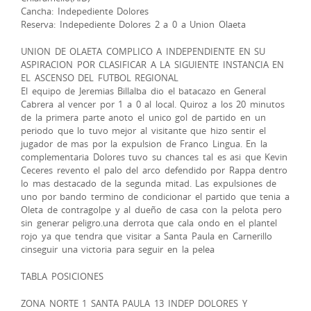
Cancha: Indepediente Dolores
Reserva: Indepediente Dolores 2 a 0 a Union Olaeta
UNION DE OLAETA COMPLICO A INDEPENDIENTE EN SU
ASPIRACION POR CLASIFICAR A LA SIGUIENTE INSTANCIA EN
EL ASCENSO DEL FUTBOL REGIONAL
El equipo de Jeremias Billalba dio el batacazo en General
Cabrera al vencer por 1 a 0 al local. Quiroz a los 20 minutos
de la primera parte anoto el unico gol de partido en un
periodo que lo tuvo mejor al visitante que hizo sentir el
jugador de mas por la expulsion de Franco Lingua. En la
complementaria Dolores tuvo su chances tal es asi que Kevin
Ceceres revento el palo del arco defendido por Rappa dentro
lo mas destacado de la segunda mitad. Las expulsiones de
uno por bando termino de condicionar el partido que tenia a
Oleta de contragolpe y al dueño de casa con la pelota pero
sin generar peligro.una derrota que cala ondo en el plantel
rojo ya que tendra que visitar a Santa Paula en Carnerillo
cinseguir una victoria para seguir en la pelea
TABLA POSICIONES
ZONA NORTE 1 SANTA PAULA 13 INDEP DOLORES Y