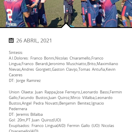
26 ABRIL, 2021
Sintesis:
A.I.Dolores: Franco Bonni,Nicolas Chiaramello,Franco
Lingua,Franco Berardi,Jeronimo Muschiatto,Brito,Maximiliano
Nievas,Andres Giorgiett,Gaston Clavijo,Tomas Antuña,Kevin
Caceres
DT: Jorge Ramirez
Union Olaeta: Juan Rappa,Jose Ferreyro,Leonardo Bassi,Fermin
Gallo,Facundo Bustos,Juan Quiroz,Mirco Villalba,Leonardo
Bustos,Angel Pedra Novatti,Benjamin Benitez,Ignacio
Pedernera
DT: Jeremis Billalba
Gol: 20m,PT Juan Quiroz(UO)
Exuplsados: Franco Lingua(AID) Fermin Gallo (UO) Nicolas
Chiaramello(AID)