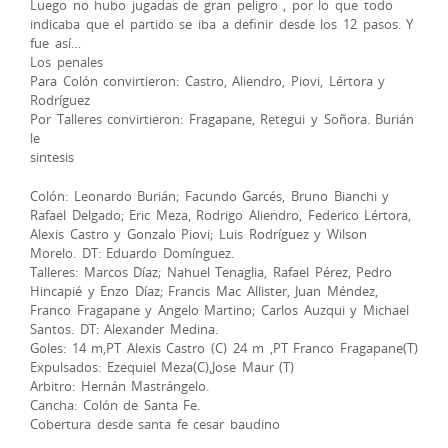
Luego no hubo jugadas de gran peligro , por lo que todo
indicaba que el partido se iba a definir desde los 12 pasos. Y
fue así…
Los penales
Para Colón convirtieron: Castro, Aliendro, Piovi, Lértora y
Rodríguez
Por Talleres convirtieron: Fragapane, Retegui y Soñora. Burián
le
sintesis
Colón: Leonardo Burián; Facundo Garcés, Bruno Bianchi y
Rafael Delgado; Eric Meza, Rodrigo Aliendro, Federico Lértora,
Alexis Castro y Gonzalo Piovi; Luis Rodríguez y Wilson
Morelo. DT: Eduardo Domínguez.
Talleres: Marcos Díaz; Nahuel Tenaglia, Rafael Pérez, Pedro
Hincapié y Enzo Díaz; Francis Mac Allister, Juan Méndez,
Franco Fragapane y Angelo Martino; Carlos Auzqui y Michael
Santos. DT: Alexander Medina.
Goles: 14 m,PT Alexis Castro (C) 24 m ,PT Franco Fragapane(T)
Expulsados: Ezequiel Meza(C),Jose Maur (T)
Arbitro: Hernán Mastrángelo.
Cancha: Colón de Santa Fe.
Cobertura desde santa fe cesar baudino